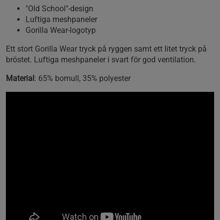
"Old School"-design
Luftiga meshpaneler
Gorilla Wear-logotyp
Ett stort Gorilla Wear tryck på ryggen samt ett litet tryck på
bröstet. Luftiga meshpaneler i svart för god ventilation.
Material
: 65% bomull, 35% polyester