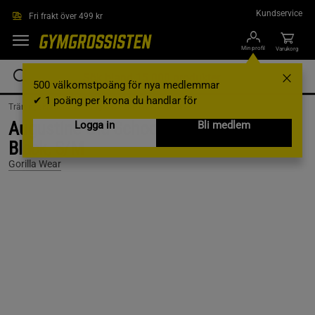
Hoppa till innehållet
Kundservice
Fri frakt över 499 kr
Min profil
Varukorg
500 välkomstpoäng för nya medlemmar
✔ 1 poäng per krona du handlar för
Träningskläder /
Träningskläder Herr /
T-shirts
Augustine Old School Work Out Top,
Logga in
Bli medlem
Black, S/M
Gorilla Wear