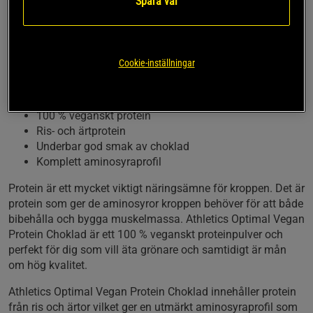
ärtor.
Spara val
Om du letar efter ett helt naturligt och veganskt protein, så
är Athletics Optimal Vegan Protein Choklad för dig. Detta
protein kombinerar ris med ärtor och ger därför en utmärkt
Cookie-inställningar
aminosyraprofil. Denna variant har en delikat smak av
choklad från rostad kakao och god sötma från stevia.
100 % veganskt protein
Ris- och ärtprotein
Underbar god smak av choklad
Komplett aminosyraprofil
Protein är ett mycket viktigt näringsämne för kroppen. Det är
protein som ger de aminosyror kroppen behöver för att både
bibehålla och bygga muskelmassa. Athletics Optimal Vegan
Protein Choklad är ett 100 % veganskt proteinpulver och
perfekt för dig som vill äta grönare och samtidigt är mån
om hög kvalitet.
Athletics Optimal Vegan Protein Choklad innehåller protein
från ris och ärtor vilket ger en utmärkt aminosyraprofil som