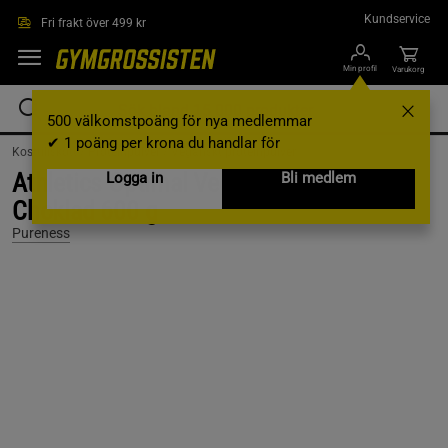
Hoppa till innehållet
Kundservice
Fri frakt över 499 kr
Min profil
Varukorg
500 välkomstpoäng för nya medlemmar
✔ 1 poäng per krona du handlar för
Kosttillskott /
Proteinpulver /
Veganskt proteinpulver
Athletics Optimal Veganskt Protein
Logga in
Bli medlem
Choklad 600 g
Pureness