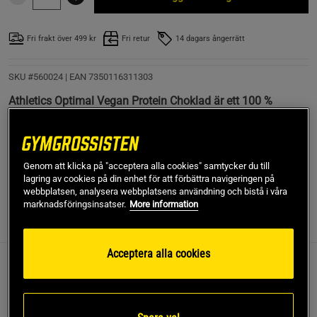
Fri frakt över 499 kr
Fri retur
14 dagars ångerrätt
SKU #560024
| EAN
7350116311303
Athletics Optimal Vegan Protein Choklad är ett 100 %
veganskt proteinpulver med en delikat smak av choklad från
ekologiskt, rostat kakaopulver. Med protein från ris och
ärtor.
Genom att klicka på "acceptera alla cookies" samtycker du till
Läs mer
lagring av cookies på din enhet för att förbättra navigeringen på
webbplatsen, analysera webbplatsens användning och bistå i våra
marknadsföringsinsatser.
More information
Information
Recensioner
(1)
Näring & Ingredienser
Acceptera alla cookies
Athletics Optimal Vegan Protein Choklad är ett 100 %
veganskt proteinpulver med en delikat smak av choklad från
ekologiskt, rostat kakaopulver. Med protein från ris och