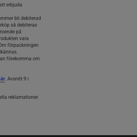
att erbjuda
 kommer bli debiterad
erköp så debiteras
eroende på
produkten vara
. Om förpackningen
dkännas.
er kan förekomma om
här
. Avsnitt 9 i
lla reklamationer.