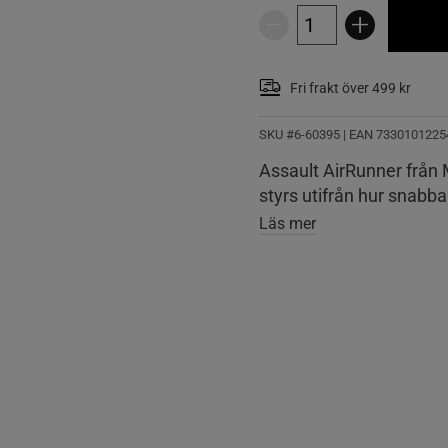
Fri frakt över 499 kr
SKU #6-60395
| EAN
7330101225
Assault AirRunner från 
styrs utifrån hur snabba
Läs mer