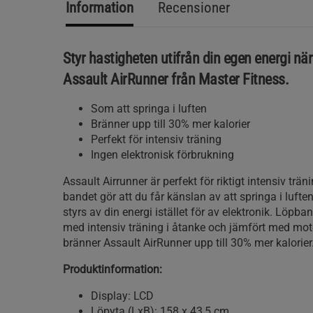
Information
Recensioner
Styr hastigheten utifrån din egen energi när
Assault AirRunner från Master Fitness.
Som att springa i luften
Bränner upp till 30% mer kalorier
Perfekt för intensiv träning
Ingen elektronisk förbrukning
Assault Airrunner är perfekt för riktigt intensiv trä
bandet gör att du får känslan av att springa i lufte
styrs av din energi istället för av elektronik. Löpba
med intensiv träning i åtanke och jämfört med mot
bränner Assault AirRunner upp till 30% mer kalorier
Produktinformation:
Display: LCD
Löpyta (LxB): 158 x 43,5 cm