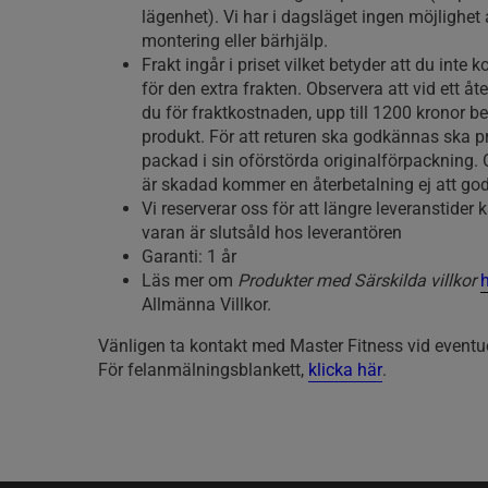
lägenhet). Vi har i dagsläget ingen möjlighet 
montering eller bärhjälp.
Frakt ingår i priset vilket betyder att du inte
för den extra frakten. Observera att vid ett åt
du för fraktkostnaden, upp till 1200 kronor b
produkt. För att returen ska godkännas ska 
packad i sin oförstörda originalförpackning
är skadad kommer en återbetalning ej att go
Vi reserverar oss för att längre leveranstid
varan är slutsåld hos leverantören
Garanti: 1 år
Läs mer om
Produkter med Särskilda villkor
Allmänna Villkor.
Vänligen ta kontakt med Master Fitness vid eventue
För felanmälningsblankett,
klicka här
.