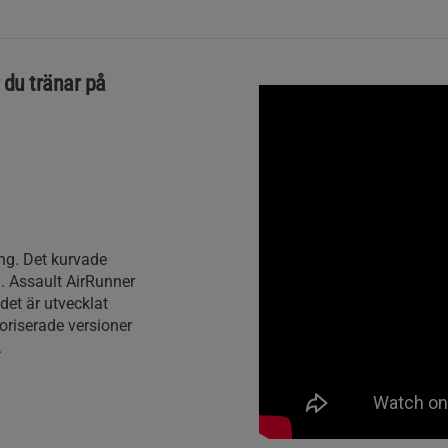
 du tränar på
ning. Det kurvade
n. Assault AirRunner
ndet är utvecklat
oriserade versioner
.