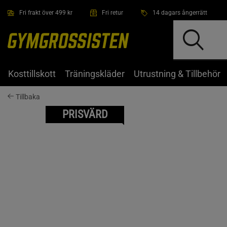
Hoppa till innehållet
Fri frakt över 499 kr
Fri retur
14 dagars ångerrätt
Kosttillskott
Träningskläder
Utrustning & Tillbehör
Tillbaka
PRISVÄRD