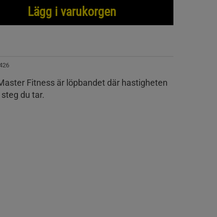
Lägg i varukorgen
426
Master Fitness är löpbandet där hastigheten
 steg du tar.