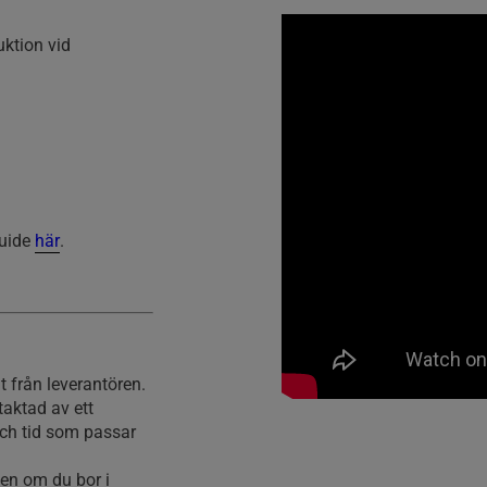
uktion vid
guide
här
.
 från leverantören.
aktad av ett
och tid som passar
ten om du bor i