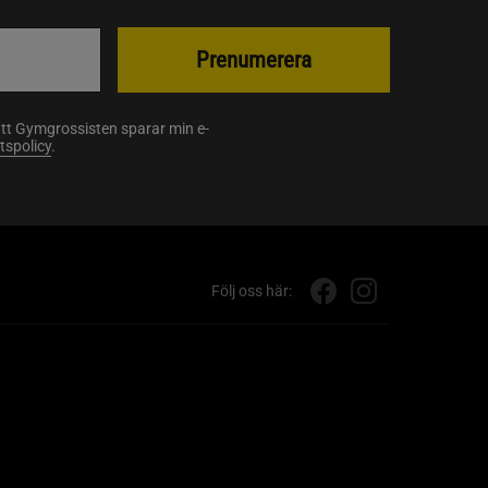
Prenumerera
att Gymgrossisten sparar min e-
etspolicy
.
Följ oss här: