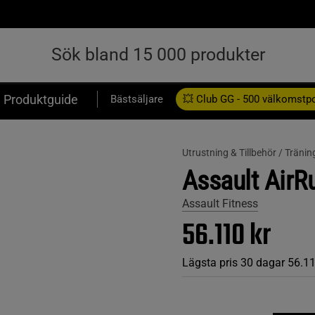
Produktguide
Bästsäljare
💥 Club GG - 500 välkomstp
Presentkort
Utrustning & Tillbehör /
Tränin
Assault AirR
Assault Fitness
56.110 kr
Lägsta pris 30 dagar
56.11