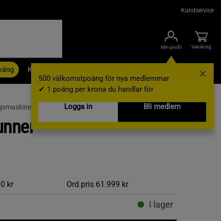
Kundservice
Varukorg
Min profil
oäng
Kampanjer
Outlet
Nyheter
Varumärken
500 välkomstpoäng för nya medlemmar
✔ 1 poäng per krona du handlar för
Logga in
Bli medlem
gsmaskiner /
Löpband
unner
0 kr
Ord.pris
61.999 kr
I lager