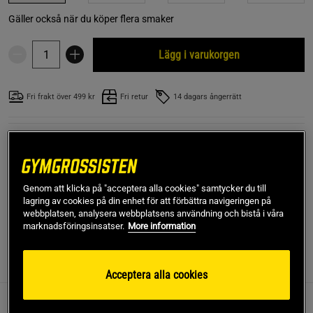
Gäller också när du köper flera smaker
Lägg i varukorgen
Fri frakt över 499 kr
Fri retur
14 dagars ångerrätt
SKU #A506-55
| EAN
7350071060261
Amino Tabletter är ett kosttillskott från Better You i form av
tabletter med aminosyror från spjälkat vassleprotein. Upp
till + 9 000 mg fria aminosyror per daglig dos.
Genom att klicka på "acceptera alla cookies" samtycker du till
lagring av cookies på din enhet för att förbättra navigeringen på
Läs mer
webbplatsen, analysera webbplatsens användning och bistå i våra
marknadsföringsinsatser.
More information
Information
Recensioner
Näring & Ingredienser
Acceptera alla cookies
Allt protein är uppbyggt av aminosyror och vassleprotein är