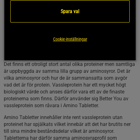
ett av de finaste proteinkällorna som finns sett till dess
Spara val
biologiska värde. Amino Tabletter från Better You använder
sig därför av vassleprotein som spjälkats för att göra sina
tabletter med fria aminosyror.
Fria aminosyror
Cookie-inställningar
Från vassleprotein
Under dagen eller efter träning
Det finns ett otroligt stort antal olika proteiner men samtliga
är uppbyggda av samma lilla grupp av aminosyror. Det är
vilka aminosyror och hur de är sammansatta som avgör
vad det är för protein. Vassleprotein har ett mycket högt
biologiskt värde och anses därför vara ett av de finaste
proteinerna som finns. Därför använder sig Better You av
vassleprotein som råvara i Amino Tabletter.
Amino Tabletter innehåller inte rent vassleprotein utan
proteinet har spjälkats vilket innebär att det har brutits ner
till sina mindre beståndsdelar vilket är aminosyror.
Tabletterna har därför samma aminosyraprofil som