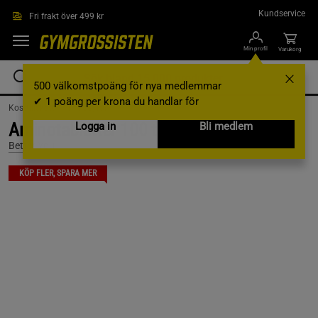
Hoppa till innehållet
Kundservice
Fri frakt över 499 kr
Min profil
Varukorg
500 välkomstpoäng för nya medlemmar
✔ 1 poäng per krona du handlar för
Kosttillskott /
Aminosyror
Aminotabletter 100 tabletter
Logga in
Bli medlem
Better You
KÖP FLER, SPARA MER