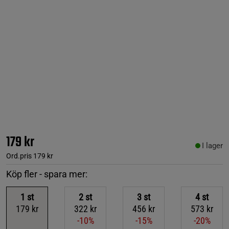
179 kr
I lager
Ord.pris
179 kr
Köp fler - spara mer:
1
st
2
st
3
st
4
st
179 kr
322 kr
456 kr
573 kr
-10%
-15%
-20%