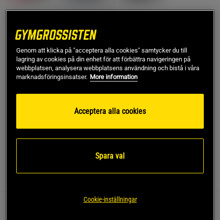
Lägg i varukorgen
Genom att klicka på "acceptera alla cookies" samtycker du till
lagring av cookies på din enhet för att förbättra navigeringen på
webbplatsen, analysera webbplatsens användning och bistå i våra
Fri frakt över 499 kr
Fri retur
14 dagars ångerrätt
marknadsföringsinsatser.
More information
SKU #1116-25
| EAN
7350183900851
Acceptera alla cookies
Skydda dina fingrar, händer och handleder under träning
med Snug Tape Cotton från Atletlagret.
Läs mer
Spara val
Information
Recensioner
Cookie-inställningar
Denna supertunna bomullstape är designad för att ge