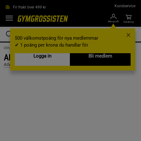
Hoppa till innehållet
Kundservice
Fri frakt över 499 kr
Min profil
Varukorg
500 välkomstpoäng för nya medlemmar
✔ 1 poäng per krona du handlar för
Utrustning & Tillbehör /
Träningsutrustning /
Stöd & Skydd
AL Snug Tape Blue Cotton 1-Pack
Logga in
Bli medlem
Atletlagret