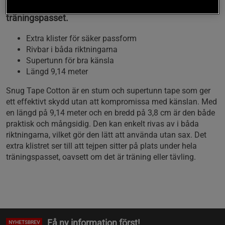
ett säkert skydd och en behaglig känsla under hela
träningspasset.
Extra klister för säker passform
Rivbar i båda riktningarna
Supertunn för bra känsla
Längd 9,14 meter
Snug Tape Cotton är en stum och supertunn tape som ger
ett effektivt skydd utan att kompromissa med känslan. Med
en längd på 9,14 meter och en bredd på 3,8 cm är den både
praktisk och mångsidig. Den kan enkelt rivas av i båda
riktningarna, vilket gör den lätt att använda utan sax. Det
extra klistret ser till att tejpen sitter på plats under hela
träningspasset, oavsett om det är träning eller tävling.
Få ny information först!
NYHETSBREV