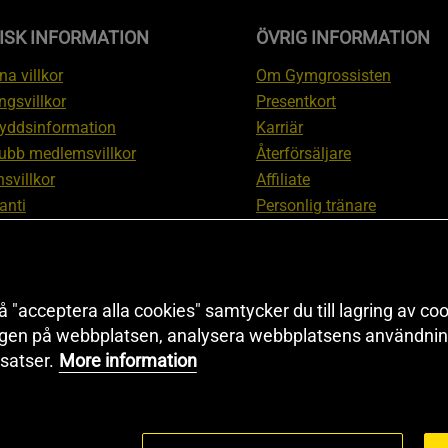
ISK INFORMATION
ÖVRIG INFORMATION
a villkor
Om Gymgrossisten
ngsvillkor
Presentkort
yddsinformation
Karriär
ubb medlemsvillkor
Återförsäljare
svillkor
Affiliate
anti
Personlig tränare
ation om ångerrätt och
Rabattkod
ation
Redaktionell policy
nställningar
Sitemap
 "acceptera alla cookies" samtycker du till lagring av coo
Black Friday
ngen på webbplatsen, analysera webbplatsens användning
Artiklar & Övningar
satser.
More information
Proteinkalkylator