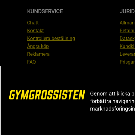
KUNDSERVICE
JURID
Chatt
Allmänn
Kontakt
Betalni
Kontrollera beställning
Datask
Ångra köp
Kundkl
Reklamera
Leveran
FAQ
Prisgar
Inform
reklam
Cookiei
Genom att klicka på
förbättra navigeri
marknadsföringsin