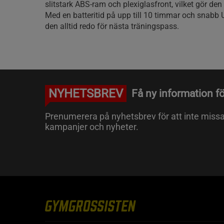
slitstark ABS-ram och plexiglasfront, vilket gör den 
Med en batteritid på upp till 10 timmar och snabb
den alltid redo för nästa träningspass.
NYHETSBREV
Få ny information fö
Prenumerera på nyhetsbrev för att inte miss
kampanjer och nyheter.