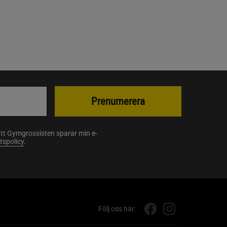
Prenumerera
att Gymgrossisten sparar min e-
etspolicy
.
Följ oss här: