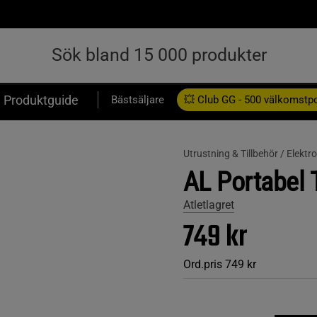
Produktguide
Bästsäljare
💥 Club GG - 500 välkomstp
Presentkort
Utrustning & Tillbehör /
Elektro
AL Portabel 
Atletlagret
749 kr
Ord.pris
749 kr