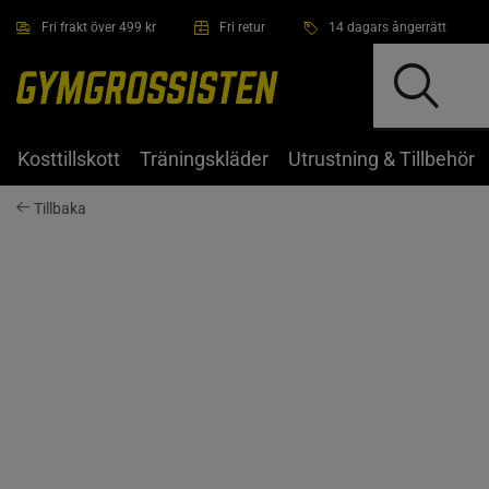
Hoppa till innehållet
Fri frakt över 499 kr
Fri retur
14 dagars ångerrätt
Kosttillskott
Träningskläder
Utrustning & Tillbehör
Tillbaka