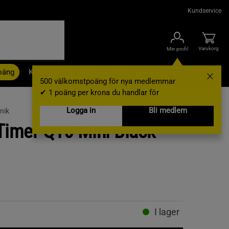
Kundservice
Varukorg
Min profil
oäng
Kampanjer
Outlet
Nyheter
Varumärken
500 välkomstpoäng för nya medlemmar
✔ 1 poäng per krona du handlar för
Logga in
Bli medlem
nik
Timer Q10 Mini Black
I lager