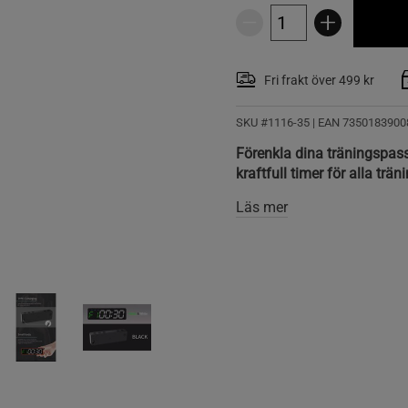
Fri frakt över 499 kr
SKU #1116-35
| EAN
7350183900
Förenkla dina träningspas
kraftfull timer för alla trä
Läs mer