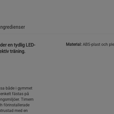
Ingredienser
Material:
ABS-plast och ple
der en tydlig LED-
ektiv träning.
assa både i gymmet
nkelt fästas på
ningsmiljöer. Timern
h förinstallerade
utrustad med en