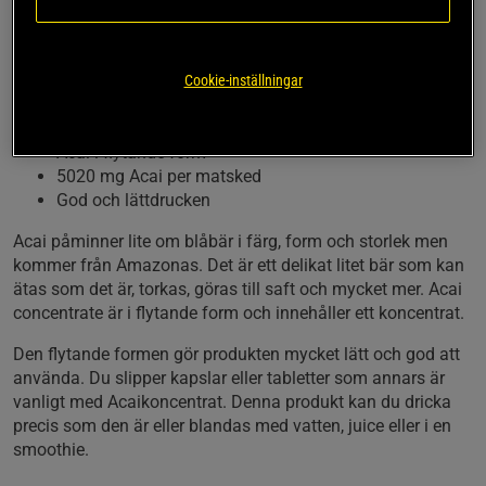
koncentrerad Acai i flytande form för enklare
användning. Hela bäret används för att göra ett
koncentrat där varje matsked ger 500 mg Acai. Med
Cookie-inställningar
god smak av Acai.
Acai i flytande form
5020 mg Acai per matsked
God och lättdrucken
Acai påminner lite om blåbär i färg, form och storlek men
kommer från Amazonas. Det är ett delikat litet bär som kan
ätas som det är, torkas, göras till saft och mycket mer. Acai
concentrate är i flytande form och innehåller ett koncentrat.
Den flytande formen gör produkten mycket lätt och god att
använda. Du slipper kapslar eller tabletter som annars är
vanligt med Acaikoncentrat. Denna produkt kan du dricka
precis som den är eller blandas med vatten, juice eller i en
smoothie.