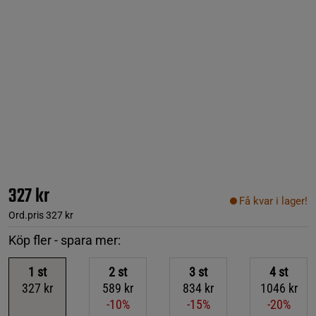
327 kr
Få kvar i lager!
Ord.pris
327 kr
Köp fler - spara mer:
1
st
2
st
3
st
4
st
327 kr
589 kr
834 kr
1046 kr
-10%
-15%
-20%