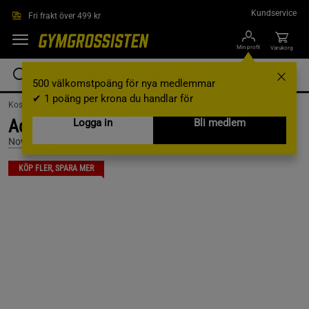
Hoppa till innehållet
Kundservice
Fri frakt över 499 kr
Min profil
Varukorg
500 välkomstpoäng för nya medlemmar
✔ 1 poäng per krona du handlar för
Kosttillskott /
Vitaminer & Mineraler /
Antioxidanter
Acai concentrate 473 ml
Logga in
Bli medlem
Now Foods
KÖP FLER, SPARA MER