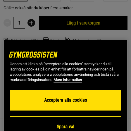
Gäller också när du köper flera smaker
Lägg i varukorgen
Fri frakt över 499 kr
Fri retur
14 dagars ångerrätt
SKU #A9110-35
| EAN
733739048042
Genom att klicka på "acceptera alla cookies" samtycker du till
Acai concentrate 473 ml, är ett kosttillskott från NOW
lagring av cookies på din enhet för att förbättra navigeringen på
Foods. Ett koncentrat av Acai i flytande form där varje
webbplatsen, analysera webbplatsens användning och bistå i våra
matsked ger 500 mg Acai.
marknadsföringsinsatser.
More information
Läs mer
Acceptera alla cookies
Information
Recensioner
Näring & Ingredienser
Spara val
Acai är ett delikat litet bär. Denna produkt ger dig