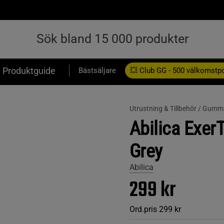
Produktguide
Bästsäljare
💥 Club GG - 500 välkomstp
Presentkort
Utrustning & Tillbehör /
Gummi
Abilica Exer
Grey
Abilica
299 kr
Ord.pris
299 kr