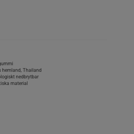
rgummi
s hemland, Thailand
ologiskt nedbrytbar
tiska material