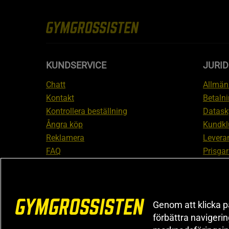
KUNDSERVICE
JURID
Chatt
Allmänn
Kontakt
Betalni
Kontrollera beställning
Datask
Ångra köp
Kundkl
Reklamera
Leveran
FAQ
Prisgar
Inform
reklam
Cookiei
Genom att klicka på
förbättra navigeri