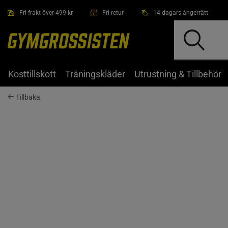
Hoppa till innehållet
Fri frakt över 499 kr
Fri retur
14 dagars ångerrätt
Kosttillskott
Träningskläder
Utrustning & Tillbehör
Tillbaka