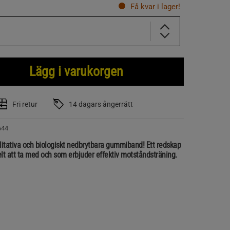
Få kvar i lager!
Lägg i varukorgen
Fri retur
14 dagars ångerrätt
644
itativa och biologiskt nedbrytbara gummiband! Ett redskap
lt att ta med och som erbjuder effektiv motståndsträning.