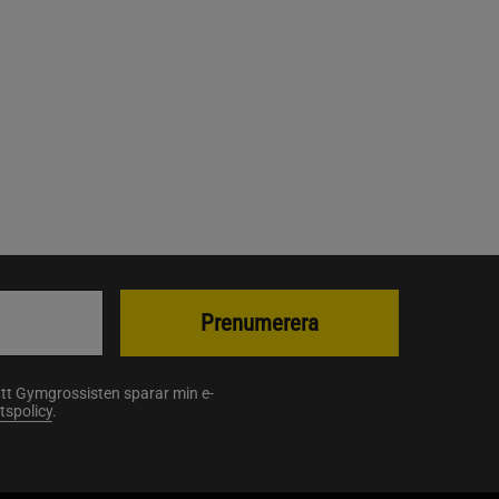
Prenumerera
att Gymgrossisten sparar min e-
etspolicy
.