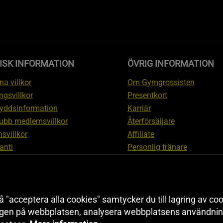
ISK INFORMATION
ÖVRIG INFORMATION
a villkor
Om Gymgrossisten
ngsvillkor
Presentkort
yddsinformation
Karriär
ubb medlemsvillkor
Återförsäljare
svillkor
Affiliate
anti
Personlig tränare
ation om ångerrätt och
Rabattkod
ation
Redaktionell policy
nställningar
Sitemap
 "acceptera alla cookies" samtycker du till lagring av coo
Black Friday
ngen på webbplatsen, analysera webbplatsens användning
Artiklar & Övningar