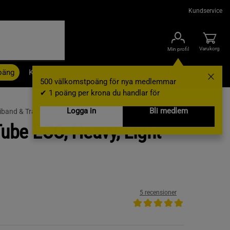
Kundservice
Varukorg
Min profil
oäng
Kampanjer
Outlet
Nyheter
Varumärken
500 välkomstpoäng för nya medlemmar
✔ 1 poäng per krona du handlar för
Logga in
Bli medlem
band & Träningsband /
Gummiband med Handtag
Tube ECO, Heavy, Light
5 recensioner