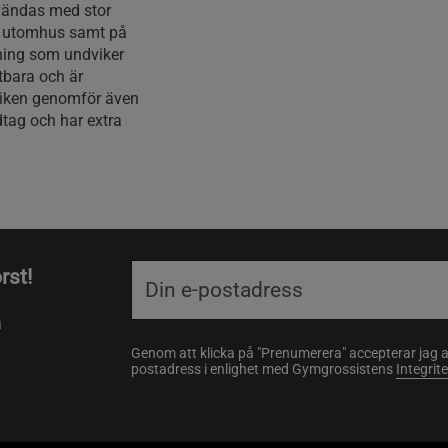
vändas med stor
ö, utomhus samt på
ning som undviker
tbara och är
briken genomför även
dtag och har extra
rst!
a
Genom att klicka på "Prenumerera" accepterar jag 
postadress i enlighet med Gymgrossistens
Integrit