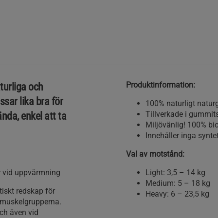
Produktinformation:
turliga och
ar lika bra för
100% naturligt natu
Tillverkade i gummit
ända, enkel att ta
Miljövänlig! 100% bi
Innehåller inga synte
Val av motstånd:
er vid uppvärmning
Light: 3,5 – 14 kg
Medium: 5 – 18 kg
tiskt redskap för
Heavy: 6 – 23,5 kg
 muskelgrupperna.
ch även vid