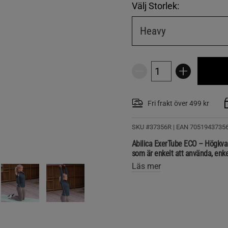
Välj Storlek:
Heavy
Fri frakt över 499 kr
SKU #37356R | EAN
7051943735
Abilica ExerTube ECO – Högkval
som är enkelt att använda, enke
Läs mer