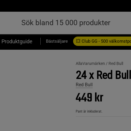
Produktguide
Bästsäljare
💥 Club GG - 500 välkomstp
Presentkort
AllaVarumärken /
Red Bull
24 x Red Bul
Red Bull
449 kr
Pant är inkluderat.