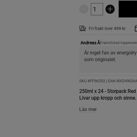
Fri frakt över 499 kr
Andreas Å
Framröstad topprecen
Är inget fan av energidry
som originalet.
SKU #FP36202
| EAN
900249026
250ml x 24 - Storpack Red
Livar upp kropp och sinne.
Läs mer