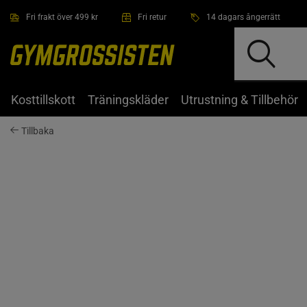
Hoppa till innehållet
Fri frakt över 499 kr
Fri retur
14 dagars ångerrätt
Kosttillskott
Träningskläder
Utrustning & Tillbehör
Tillbaka