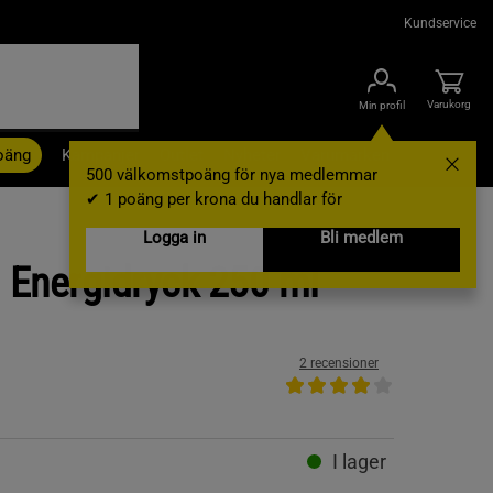
Kundservice
Varukorg
Min profil
oäng
Kampanjer
Outlet
Nyheter
Varumärken
500 välkomstpoäng för nya medlemmar
✔ 1 poäng per krona du handlar för
Logga in
Bli medlem
l Energidryck 250 ml
2 recensioner
I lager