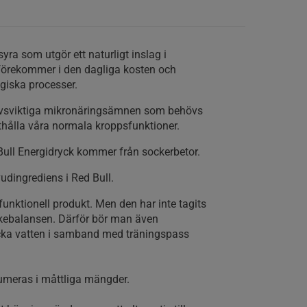
yra som utgör ett naturligt inslag i
örekommer i den dagliga kosten och
logiska processer.
 livsviktiga mikronäringsämnen som behövs
tthålla våra normala kroppsfunktioner.
 Bull Energidryck kommer från sockerbetor.
udingrediens i Red Bull.
funktionell produkt. Men den har inte tagits
tskebalansen. Därför bör man även
cka vatten i samband med träningspass
meras i måttliga mängder.