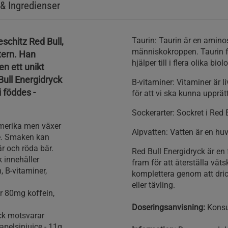
& Ingredienser
Taurin: Taurin är en aminos
schitz Red Bull,
människokroppen. Taurin f
tern. Han
hjälper till i flera olika bio
en ett unikt
ull Energidryck
B-vitaminer: Vitaminer är
i föddes -
för att vi ska kunna upprä
Sockerarter: Sockret i Red
merika men växer
Alpvatten: Vatten är en huv
ge. Smaken kan
r och röda bär.
Red Bull Energidryck är en 
k innehåller
fram för att återställa vä
, B-vitaminer,
komplettera genom att dri
eller tävling.
r 80mg koffein,
Doseringsanvisning:
Konsu
ck motsvarar
 apelsinjuice - 11g