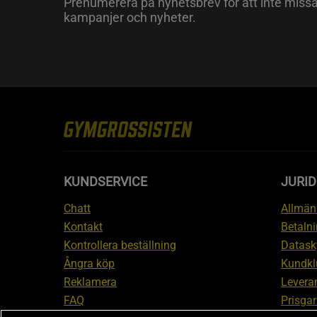
Prenumerera på nyhetsbrev för att inte miss
kampanjer och nyheter.
KUNDSERVICE
JURID
Chatt
Allmänn
Kontakt
Betalni
Kontrollera beställning
Datask
Ångra köp
Kundkl
Reklamera
Leveran
FAQ
Prisgar