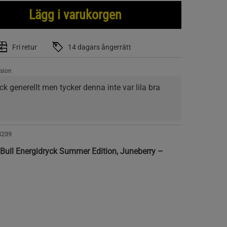
Lägg i varukorgen
Fri retur
14 dagars ångerrätt
sion
ck generellt men tycker denna inte var lila bra 
4239
 Bull Energidryck Summer Edition, Juneberry –