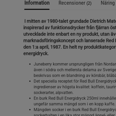
Information
Recensioner
Näring 
(2)
I mitten av 1980-talet grundade Dietrich Mate
inspirerad av funktionsdrycker från fjärran ös
utvecklade inte enbart en ny produkt, utan äv
marknadsföringskoncept och lanserade Red B
den 1:a april, 1987. En helt ny produktkategor
energidryck.
Juneberry kommer ursprungligen från Norda
även i södra och mellersta delarna av Sveri
beskrivas som en blandning av körsbär, blåbä
Det speciella receptet för Red Bull Energidryc
ingredienser av högsta kvalitet: koffein, taurin
sockerarter, alpvatten.
En burk Red Bull Energidryck 250ml innehålle
ungefär samma mängd som i en kopp kaffe.
Mängden socker i en burk Red Bull Energidry
sockerhalten i en lika stor mängd äppel- eller