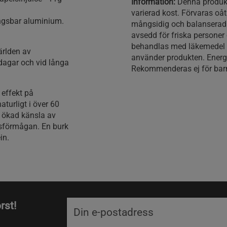
Information:
Denna produkt 
varierad kost. Förvaras oå
ingsbar aluminium.
mångsidig och balanserad k
avsedd för friska personer 
behandlas med läkemedel b
ärlden av
använder produkten. Energi
dagar och vid långa
Rekommenderas ej för barn
 effekt på
turligt i över 60
n ökad känsla av
onsförmågan. En burk
in.
rst!