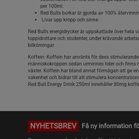
per 100ml.
Red Bulls burkar är gjorda av 100% återvinn
Livar upp kropp och sinne.
Red Bulls energidrycker är uppskattade över hela v
toppidrottare och studenter, under krävande arbets
bilkörningar.
Koffein: Koffein har använts för dess stimulerande
människokroppen sedan urminnes tider och finns na
växter. Koffein har bland annat förmågan att ge e
vakenhet och bidrar till att stimulera koncentrati
Red Bull Energy Drink 250ml innehåller 80mg koffe
NYHETSBREV
Få ny information fö