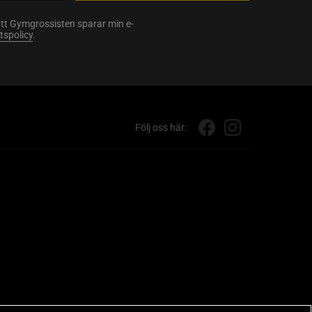
att Gymgrossisten sparar min e-
etspolicy
.
Följ oss här: