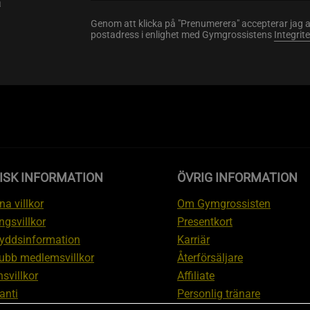
a
Genom att klicka på "Prenumerera" accepterar jag 
postadress i enlighet med Gymgrossistens
Integrit
ISK INFORMATION
ÖVRIG INFORMATION
a villkor
Om Gymgrossisten
ngsvillkor
Presentkort
yddsinformation
Karriär
ubb medlemsvillkor
Återförsäljare
svillkor
Affiliate
anti
Personlig tränare