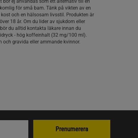
bör ej användas som ett alternativ till en
tkomlig för små barn. Tänk på vikten av en
ost och en hälsosam livsstil. Produkten är
över 18 år. Om du lider av sjukdom eller
ör du alltid kontakta läkare innan du
dryck - hög koffeinhalt (32 mg/100 ml).
 och gravida eller ammande kvinnor.
Prenumerera