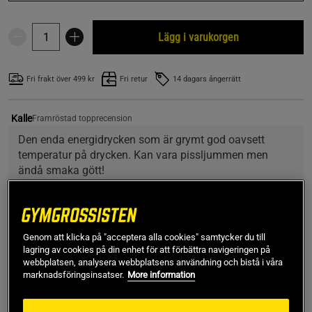
Lägg i varukorgen
Fri frakt över 499 kr
Fri retur
14 dagars ångerrätt
Kalle
Framröstad topprecension
Den enda energidrycken som är grymt god oavsett 
temperatur på drycken. Kan vara pissljummen men 
ändå smaka gött!
SKU #FP8765-4R | EAN
5060947541252
Genom att klicka på "acceptera alla cookies" samtycker du till
Monster Energy Ultra är en sockerfri kolsyrad energidryck
lagring av cookies på din enhet för att förbättra navigeringen på
berikad med flertalet vitaminer men även taurin, ginseng,
webbplatsen, analysera webbplatsens användning och bistå i våra
guarana och koffein. En dryck som passar de som är
marknadsföringsinsatser.
More information
medvetna om kaloriintag och samtidigt behöver tillförlitligt
snabb energi.