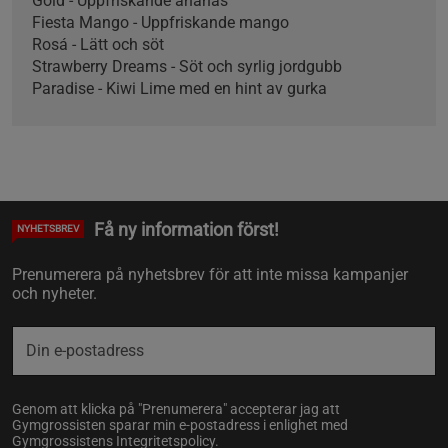
Gold - Uppfriskande ananas
Fiesta Mango - Uppfriskande mango
Rosá - Lätt och söt
Strawberry Dreams - Söt och syrlig jordgubb
Paradise - Kiwi Lime med en hint av gurka
Få ny information först!
NYHETSBREV
Prenumerera på nyhetsbrev för att inte missa kampanjer
och nyheter.
Genom att klicka på "Prenumerera" accepterar jag att
Gymgrossisten sparar min e-postadress i enlighet med
Gymgrossistens
Integritetspolicy
.