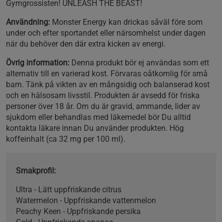
Gymgrossisten! UNLEASH THE BEAST!
Användning:
Monster Energy kan drickas såväl före som
under och efter sportandet eller närsomhelst under dagen
när du behöver den där extra kicken av energi.
Övrig information:
Denna produkt bör ej användas som ett
alternativ till en varierad kost. Förvaras oåtkomlig för små
barn. Tänk på vikten av en mångsidig och balanserad kost
och en hälsosam livsstil. Produkten är avsedd för friska
personer över 18 år. Om du är gravid, ammande, lider av
sjukdom eller behandlas med läkemedel bör Du alltid
kontakta läkare innan Du använder produkten.
Hög
koffeinhalt (ca 32 mg per 100 ml).
Smakprofil:
Ultra - Lätt uppfriskande citrus
Watermelon - Uppfriskande vattenmelon
Peachy Keen - Uppfriskande persika