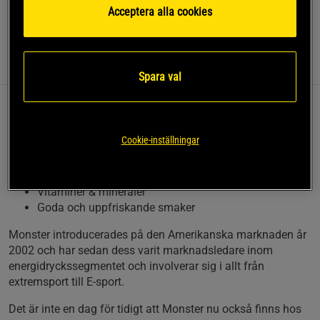
Acceptera alla cookies
Läs mer
Information
Recensioner
(82)
Näring & Ingredienser
Spara val
Varför Monster Energy Ultra?
Cookie-inställningar
Sockerfri energi
Färdigblandad funktionsdryck
160mg koffein per burk
Vitaminer & mineraler
Goda och uppfriskande smaker
Monster introducerades på den Amerikanska marknaden år
2002 och har sedan dess varit marknadsledare inom
energidryckssegmentet och involverar sig i allt från
extremsport till E-sport.
Det är inte en dag för tidigt att Monster nu också finns hos