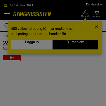
Hoppa till innehållet
Kundservice
Fri frakt över 499 kr
Min profil
Varukorg
500 välkomstpoäng för nya medlemmar
✔ 1 poäng per krona du handlar för
Kosttillskott /
Drycker /
Energidryck
24 x Monster Energy Ultra, 50 cl Rosá
Logga in
Bli medlem
Monster Energy
30%