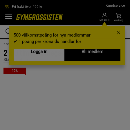
Hoppa till innehållet
Kundservice
Fri frakt över 499 kr
Min profil
Varukorg
500 välkomstpoäng för nya medlemmar
✔ 1 poäng per krona du handlar för
Kosttillskott /
Fettsyror /
Omega-3
2 x Ultimate Omega-3 80% 90 kapslar
Logga in
Bli medlem
Star Nutrition
10%