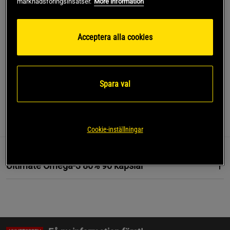
marknadsföringsinsatser.
More information
Lägg i varukorgen
Acceptera alla cookies
Fri frakt över 499 kr
Fri retur
14 dagars ångerrätt
SKU #SETDOUBLEOMEGA380
Spara val
Information
Recensioner
Näring & Ingredienser
Cookie-inställningar
Ultimate Omega-3 80% 90 kapslar