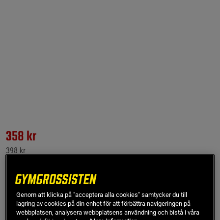
358 kr
398 kr
1x Ultimate Omega-3 80% 90 kapslar, OS
Genom att klicka på "acceptera alla cookies" samtycker du till
lagring av cookies på din enhet för att förbättra navigeringen på
1x Ultimate Omega-3 80% 90 kapslar, OS
webbplatsen, analysera webbplatsens användning och bistå i våra