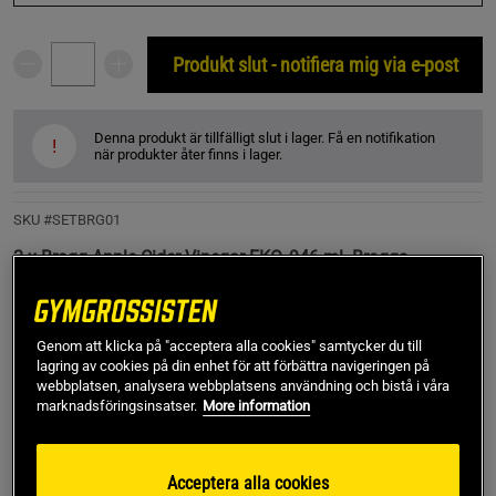
Produkt slut - notifiera mig via e-post
Denna produkt är tillfälligt slut i lager. Få en notifikation
!
när produkter åter finns i lager.
SKU #SETBRG01
2 x Bragg Apple Cider Vinegar EKO, 946 ml. Braggs
ekologiska äppelcidervinäger är ofiltrerad, ouppvärmd,
opastöriserad och med 5% syra. Den innehåller något som
kallas "mamman" vilket är unikt bland de äppelcidervinäger
Genom att klicka på "acceptera alla cookies" samtycker du till
som säljs idag. "Mamman" kan endast hittas i raw ofiltrerad
lagring av cookies på din enhet för att förbättra navigeringen på
äppelcidervinäger. Produkten kan ej kombineras med
webbplatsen, analysera webbplatsens användning och bistå i våra
rabattkod.
marknadsföringsinsatser.
More information
Läs mer
Acceptera alla cookies