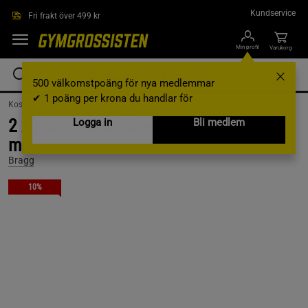
Hoppa till innehållet
Kundservice
Fri frakt över 499 kr
Min profil
Varukorg
500 välkomstpoäng för nya medlemmar
✔ 1 poäng per krona du handlar för
Kosttillskott /
Drycker /
Övrig Dryck
2 x Bragg Apple Cider Vinegar EKO, 946
Logga in
Bli medlem
ml
Bragg
10%