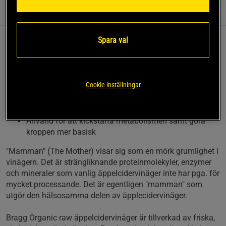
Information
Recensioner
Näring & Ingredienser
Spara val
Bragg Apple Cider Vinegar EKO är ofiltrerad, ouppvärmd,
opastöriserad och med 5% syra. Den innehåller något som
kallas "mamman", vilken endast hittas i raw ofiltrerad
äppelcidervinäger.
Cookie-inställningar
Ekologisk, raw och vegan
Innehåller "mamman"
Använd för att kickstarta metabolismen samt göra
kroppen mer basisk
"Mamman" (The Mother) visar sig som en mörk grumlighet i
vinägern. Det är strängliknande proteinmolekyler, enzymer
och mineraler som vanlig äppelcidervinäger inte har pga. för
mycket processande. Det är egentligen "mamman" som
utgör den hälsosamma delen av äpplecidervinäger.
Bragg Organic raw äppelcidervinäger är tillverkad av friska,