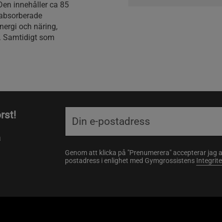
Den innehåller ca 85
tabsorberade
nergi och näring,
t. Samtidigt som
rst!
a
Genom att klicka på "Prenumerera" accepterar jag 
postadress i enlighet med Gymgrossistens
Integrit