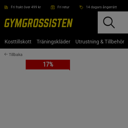
Hoppa till innehållet
Fri frakt över 499 kr
Fri retur
14 dagars ångerrätt
Kosttillskott
Träningskläder
Utrustning & Tillbehör
Tillbaka
17%