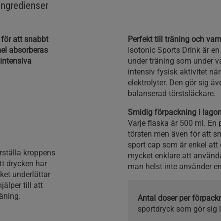
Ingredienser
 för att snabbt
Perfekt till träning och v
mel absorberas
Isotonic Sports Drink är e
 intensiva
under träning som under va
intensiv fysisk aktivitet n
elektrolyter. Den gör sig ä
balanserad törstsläckare.
Smidig förpackning i lag
Varje flaska är 500 ml. En 
törsten men även för att s
sport cap som är enkel att
rställa kroppens
mycket enklare att använda
att drycken har
man helst inte använder e
et underlättar
älper till att
räning.
Antal doser per förpac
sportdryck som gör sig 