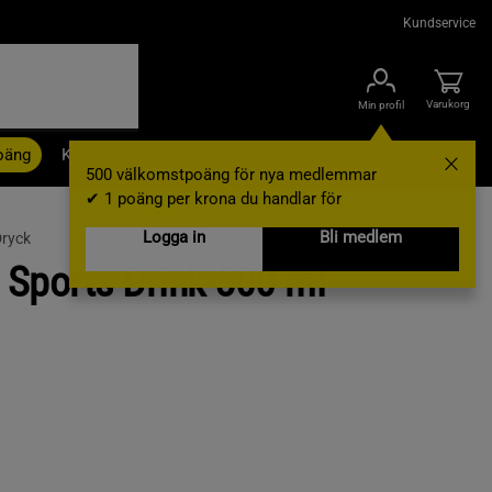
Kundservice
Varukorg
Min profil
oäng
Kampanjer
Outlet
Nyheter
Varumärken
500 välkomstpoäng för nya medlemmar
✔ 1 poäng per krona du handlar för
Logga in
Bli medlem
Dryck
c Sports Drink 500 ml