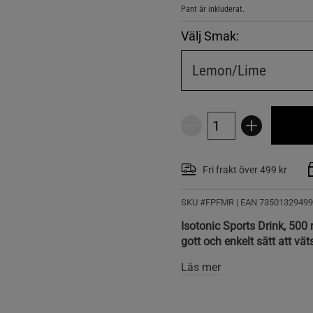
Pant är inkluderat.
Välj Smak:
Lemon/Lime
Fri frakt över 499 kr
SKU #FPFMR | EAN
73501329499
Isotonic Sports Drink, 500 m
gott och enkelt sätt att vä
Läs mer