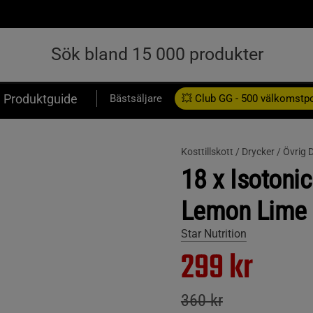
Produktguide
Bästsäljare
💥 Club GG - 500 välkomstp
Presentkort
Kosttillskott /
Drycker /
Övrig 
18 x Isotoni
Lemon Lime
Star Nutrition
299 kr
360 kr