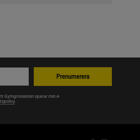
Prenumerera
att Gymgrossisten sparar min e-
etspolicy
.