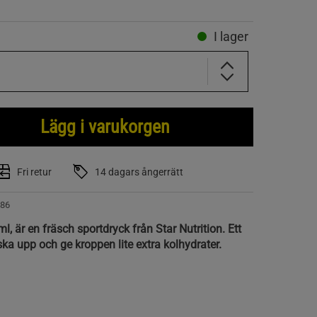
I lager
Lägg i varukorgen
Fri retur
14 dagars ångerrätt
86
l, är en fräsch sportdryck från Star Nutrition. Ett
tska upp och ge kroppen lite extra kolhydrater.