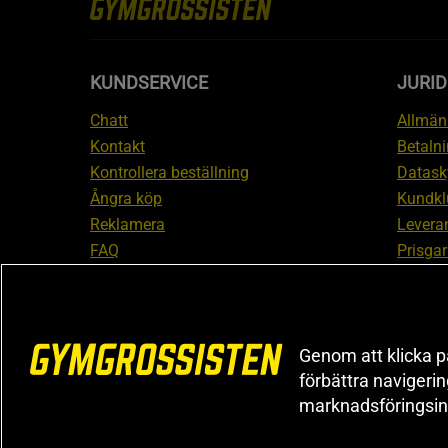
KUNDSERVICE
JURID
Chatt
Allmänn
Kontakt
Betalni
Kontrollera beställning
Datask
Ångra köp
Kundkl
Reklamera
Leveran
FAQ
Prisgar
Inform
reklam
Cookiei
Genom att klicka på
förbättra navigeri
marknadsföringsin