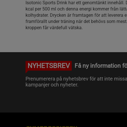
Isotonic Sports Drink har ett genomtänkt innehåll. 
kcal per 500 ml och denna energi kommer från lät
kolhydrater. Drycken är framtagen för att leverera e
framförallt under träning när det behövs som mes
kroppen får värdefull vätska.
NYHETSBREV
Få ny information fö
Prenumerera på nyhetsbrev för att inte miss
kampanjer och nyheter.