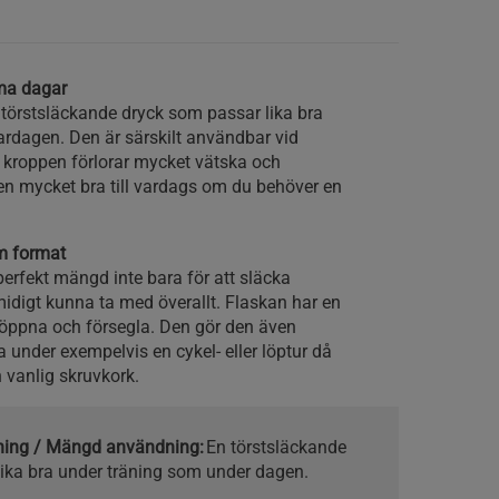
arma dagar
n törstsläckande dryck som passar lika bra
rdagen. Den är särskilt användbar vid
är kroppen förlorar mycket vätska och
ven mycket bra till vardags om du behöver en
om format
perfekt mängd inte bara för att släcka
midigt kunna ta med överallt. Flaskan har en
 öppna och försegla. Den gör den även
 under exempelvis en cykel- eller löptur då
n vanlig skruvkork.
kning / Mängd användning:
En törstsläckande
lika bra under träning som under dagen.