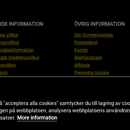
ISK INFORMATION
ÖVRIG INFORMATION
a villkor
Om Gymgrossisten
ngsvillkor
Presentkort
yddsinformation
Karriär
ubb medlemsvillkor
Återförsäljare
svillkor
Affiliate
anti
Personlig tränare
ation om ångerrätt och
Rabattkod
ation
Redaktionell policy
nställningar
Sitemap
 "acceptera alla cookies" samtycker du till lagring av coo
Black Friday
ngen på webbplatsen, analysera webbplatsens användning
Artiklar & Övningar
satser.
More information
Proteinkalkylator