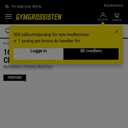
Hoppa till innehållet
Kundservice
Fri frakt över 499 kr
Min profil
Varukorg
500 välkomstpoäng för nya medlemmar
✔ 1 poäng per krona du handlar för
Kosttillskott /
Bars /
Proteinbars
16 x Nutramino XL ProteinBar, 74 g,
Logga in
Bli medlem
Chocolate
Nutramino Fitness Nutrition
PRISVÄRD