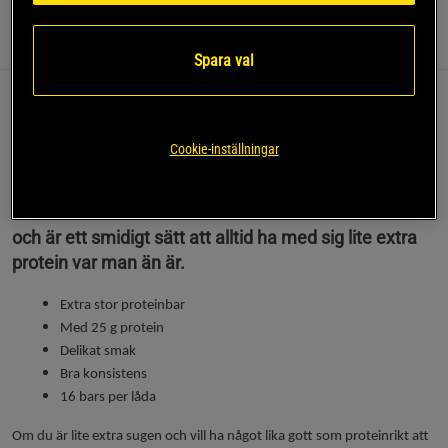
Information
Recensioner
(13)
Näring & Ingredienser
Spara val
Om du är sugen på något gott och vill ha lite mer än
an vanlig bar så är XL ProteinBar från Nutramino för
Cookie-inställningar
dig. Denna bar väger in på 74 g vilket är större än
genomsnittet och varje bar ger hela 25 g protein.
Dessa bars har en fantastisk smak och konsistens
och är ett smidigt sätt att alltid ha med sig lite extra
protein var man än är.
Extra stor proteinbar
Med 25 g protein
Delikat smak
Bra konsistens
16 bars per låda
Om du är lite extra sugen och vill ha något lika gott som proteinrikt att