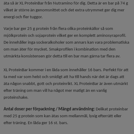
äta så är XL ProteinBar från Nutramino för dig. Detta är en bar på 74 g
vilket är större än genomsnittet och det extra utrymmet ger dig mer
energi och fler tuggor.
Varje bar ger 25 g protein från flera olika proteinkällor så som
mjölkprotein och sojaprotein vilket ger en komplett aminosyraprofil.
De innehåller inga sockeralkoholer som annars kan vara problematiska
om man äter för mycket. Smakprofilen i kombination med den
utmärkta konsistensen gör detta till en bar man gärna tar flera av.
XL ProteinBar kommer i en låda som innehåller 16 bars. Perfekt för att
ta med var som helst och smidigt att ha till hands när det är dags att
äta någon snabbt, gott och proteinrikt. XL ProteinBar är även utmärkt
efter träning om man vill ha något mer matigt än en vanlig
proteinshake.
Antal doser per förpackning / Mängd användning:
Delikat proteinbar
med 25 g protein som kan ätas som mellanmål, lyxig efterrätt eller
efter träning. En låda ger 16 st. bars.