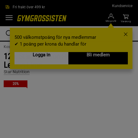
Hoppa till innehållet
Kundservice
Fri frakt över 499 kr
Min profil
Varukorg
500 välkomstpoäng för nya medlemmar
✔ 1 poäng per krona du handlar för
Kosttillskott /
PWO /
Komplett PWO
12 x Star Nutrition PWO Shot, 60 ml,
Logga in
Bli medlem
Lemon Lime
Star Nutrition
20%