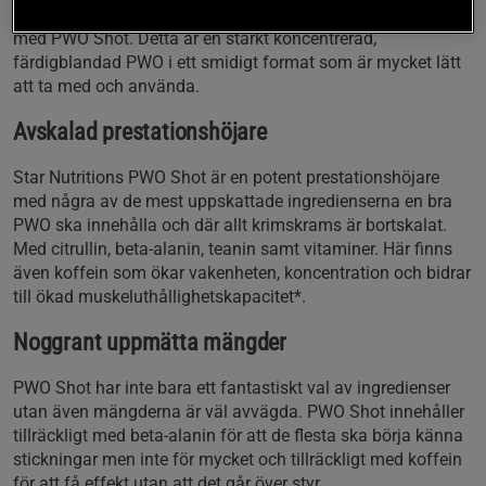
det behövs något att blanda den i. Slipp sölet och kladdet
med PWO Shot. Detta är en starkt koncentrerad,
färdigblandad PWO i ett smidigt format som är mycket lätt
att ta med och använda.
Avskalad prestationshöjare
Star Nutritions PWO Shot är en potent prestationshöjare
med några av de mest uppskattade ingredienserna en bra
PWO ska innehålla och där allt krimskrams är bortskalat.
Med citrullin, beta-alanin, teanin samt vitaminer. Här finns
även koffein som ökar vakenheten, koncentration och bidrar
till ökad muskeluthållighetskapacitet*.
Noggrant uppmätta mängder
PWO Shot har inte bara ett fantastiskt val av ingredienser
utan även mängderna är väl avvägda. PWO Shot innehåller
tillräckligt med beta-alanin för att de flesta ska börja känna
stickningar men inte för mycket och tillräckligt med koffein
för att få effekt utan att det går över styr.