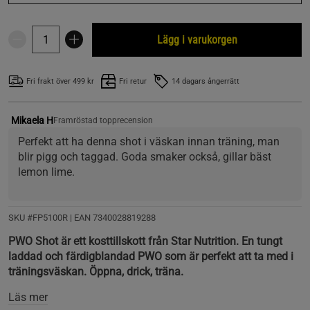
Lägg i varukorgen
Fri frakt över 499 kr
Fri retur
14 dagars ångerrätt
Mikaela H
Framröstad topprecension
Perfekt att ha denna shot i väskan innan träning, man 
blir pigg och taggad. Goda smaker också, gillar bäst 
lemon lime.
SKU #FP5100R | EAN
7340028819288
PWO Shot är ett kosttillskott från Star Nutrition. En tungt
laddad och färdigblandad PWO som är perfekt att ta med i
träningsväskan. Öppna, drick, träna.
Läs mer