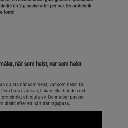
a salted caramel och en låda cookies and cream, 
ndre än 2 g sockerarter per bar. En proteinrik
e form!
ålet, när som helst, var som helst
kan du äta när som helst, var som helst. Du
 flera bars i väskan, fickan eller handen och
h proteinrikt att njuta av. Denna bar passar
direkt efter ett hårt träningspass.