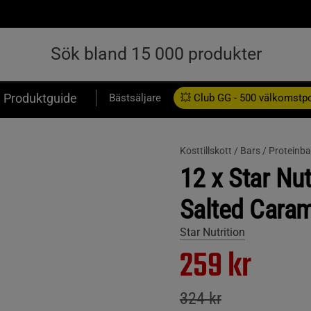
Produktguide
Bästsäljare
💥 Club GG - 500 välkomstp
Presentkort
Kosttillskott /
Bars /
Proteinba
12 x Star Nut
Salted Cara
Star Nutrition
259 kr
324 kr