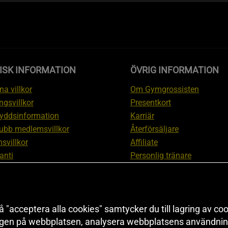
ISK INFORMATION
ÖVRIG INFORMATION
a villkor
Om Gymgrossisten
ngsvillkor
Presentkort
yddsinformation
Karriär
ubb medlemsvillkor
Återförsäljare
svillkor
Affiliate
anti
Personlig tränare
ation om ångerrätt och
Rabattkod
ation
Redaktionell policy
nställningar
Sitemap
 "acceptera alla cookies" samtycker du till lagring av coo
Black Friday
ngen på webbplatsen, analysera webbplatsens användning
Artiklar & Övningar