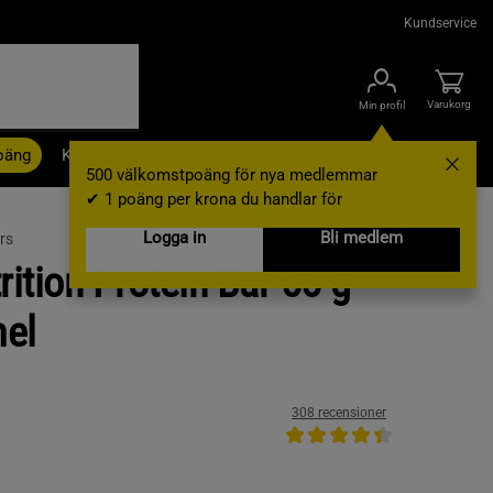
Kundservice
Varukorg
Min profil
oäng
Kampanjer
Outlet
Nyheter
Varumärken
500 välkomstpoäng för nya medlemmar
✔ 1 poäng per krona du handlar för
Logga in
Bli medlem
rs
rition Protein Bar 55 g
mel
308 recensioner