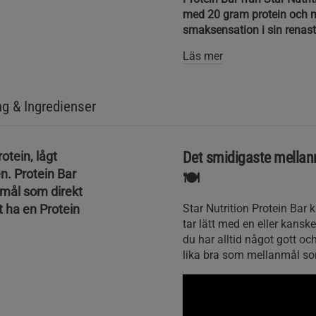
Just nu köper jag en låd
med 20 gram protein och mi
dom är båda dunder!
smaksensation i sin renast
Läs mer
ng & Ingredienser
otein, lågt
Det smidigaste mellanm
n. Protein Bar
🍽
anmål som direkt
tt ha en Protein
Star Nutrition Protein Bar 
tar lätt med en eller kanske
du har alltid något gott oc
lika bra som mellanmål som 