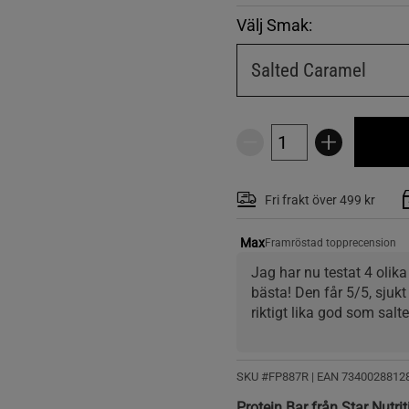
Välj Smak:
Salted Caramel
Fri frakt över 499 kr
Max
Framröstad topprecension
Jag har nu testat 4 olik
bästa! Den får 5/5, sjuk
riktigt lika god som salt
Brownie är lite tråkigare
är ingen höjdare, det är
är dock okej 2/5. 
SKU #FP887R | EAN
7340028812
Protein Bar från Star Nutrit