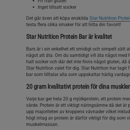
Fri från gluten
Inget tillsatt socker
Det går även att köpa enskilda
Star Nutrition Prote
testa flera olika smaker för att hitta din favorit!
Star Nutrition Protein Bar är kvalitet
Bars är i sin enkelhet ett smidigt och simpelt sätt a
något att äta. Om du samtidigt vill äta något med h
halt socker och där det inte finns något gluten, då 
Star Nutrition valet för dig. Star Nutrition har tagit 
bar som tilltalar alla som uppskattar härlig vardags
20 gram kvalitativt protein för dina muskler
Varje bar ger hela 20 g mjölkprotein, ett protein me
värde. Protein är ett viktigt näringsämne då det är
upp majoriteten av kroppens vävnader vilket inklud
högt intag av protein är därför viktigt för dig som vi
muskelmassan.