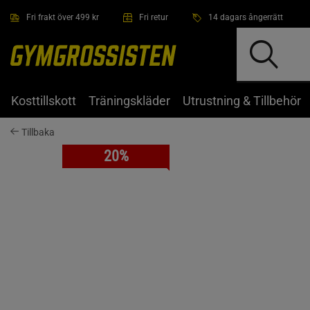
Hoppa till innehållet
Fri frakt över 499 kr
Fri retur
14 dagars ångerrätt
Kosttillskott
Träningskläder
Utrustning & Tillbehör
Tillbaka
20%