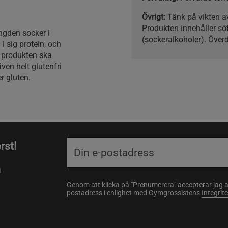
Övrigt:
Tänk på vikten a
Produkten innehåller sö
ngden socker i
(sockeralkoholer). Över
i sig protein, och
t produkten ska
ven helt glutenfri
er gluten.
rst!
a
Genom att klicka på "Prenumerera" accepterar jag 
postadress i enlighet med Gymgrossistens
Integrit