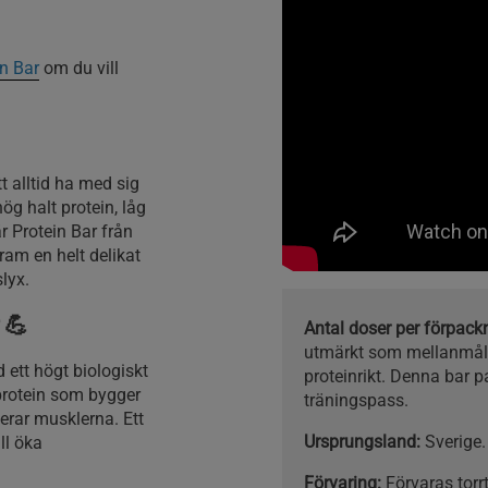
in Bar
om du vill
tt alltid ha med sig
ög halt protein, låg
är Protein Bar från
fram en helt delikat
lyx.
💪
Antal doser per förpac
utmärkt som mellanmål e
d ett högt biologiskt
proteinrikt. Denna bar pa
 protein som bygger
träningspass.
erar musklerna. Ett
Ursprungsland:
Sverige.
ll öka
Förvaring:
Förvaras torrt