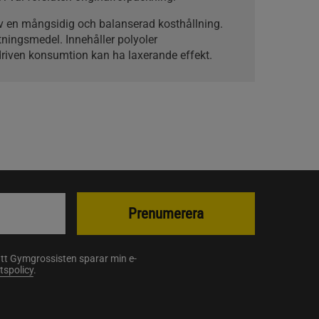
v en mångsidig och balanserad kosthållning.
tningsmedel. Innehåller polyoler
driven konsumtion kan ha laxerande effekt.
Prenumerera
att Gymgrossisten sparar min e-
etspolicy
.