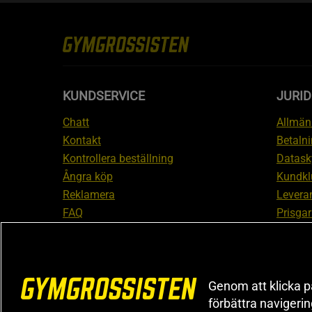
KUNDSERVICE
JURID
Chatt
Allmänn
Kontakt
Betalni
Kontrollera beställning
Datask
Ångra köp
Kundkl
Reklamera
Leveran
FAQ
Prisgar
Inform
reklam
Cookiei
Genom att klicka på
förbättra navigeri