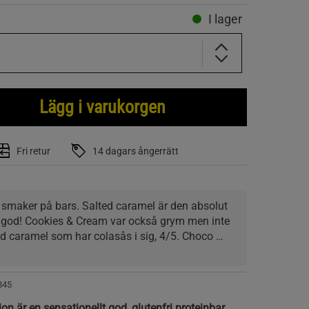
I lager
Lägg i varukorgen
Fri retur
14 dagars ångerrätt
a smaker på bars. Salted caramel är den absolut 
t god! Cookies & Cream var också grym men inte 
ed caramel som har colasås i sig, 4/5. Choco 
, inte någon jättestark smak 3/5. Fudge & Seasalt 
 något enorm mycket salt över hela baren, fudgen 
845
ion är en sensationellt god, glutenfri proteinbar