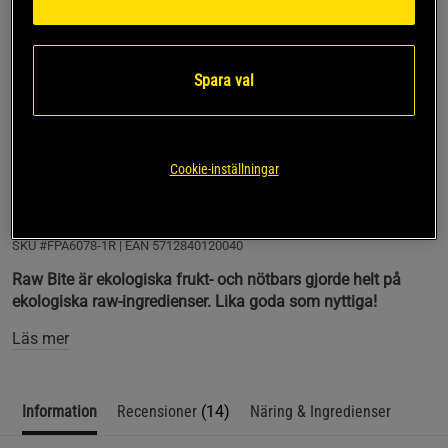
Lägg i varukorgen
Fri frakt över 499 kr
Fri retur
14 dagars ångerrätt
Spara val
Emanuel G
Framröstad topprecension
Mitt favorit mellanmål innan eller efter träning. Äpple 
Cookie-inställningar
Kanel påminner om Fika och Julen.
SKU #FPA6078-1R | EAN
5712840120040
Raw Bite är ekologiska frukt- och nötbars gjorde helt på
ekologiska raw-ingredienser. Lika goda som nyttiga!
Läs mer
Information
Recensioner
(14)
Näring & Ingredienser