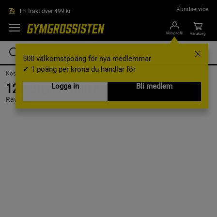
Hoppa till innehållet
Kundservice
Fri frakt över 499 kr
Min profil
Varukorg
500 välkomstpoäng för nya medlemmar
✔ 1 poäng per krona du handlar för
Kosttillskott /
Bars /
Veganska Bars
12 x Organic fruit & nut lime 50 gram
Logga in
Bli medlem
Rawbite