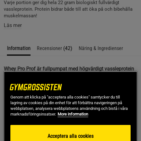
Varje portion ger dig hela 22 gram biologiskt fullvärdigt
vassleprotein. Protein bidrar både till att öka på och bibehålla
muskelmassan!
Läs mer
Information
Recensioner
(42)
Näring & Ingredienser
Whey Pro Prof är fullpumpat med högvärdigt vassleprotein
som är naturligt rikt på essentiella aminosyror. Scitec
Nutrition har dessutom boostat formulan med en mix av
aminosyrorna leucin, glutamin och taurin, samt lagt till ett
par extra matsmältningsenzymer (bromelain och papain)
Genom att klicka på "acceptera alla cookies" samtycker du till
för att snabba på upptaget. Produkten har mycket låg
lagring av cookies på din enhet för att förbättra navigeringen på
webbplatsen, analysera webbplatsens användning och bistå i våra
laktoshalt och många härliga smaker att variera mellan!
marknadsföringsinsatser.
More information
En högvärdig källa till protein som bidrar till
muskeltillväxten
Superb smak – välj mellan 9 läckra varianter
Acceptera alla cookies