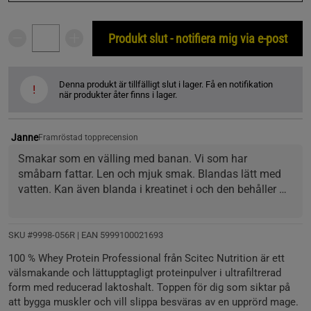
Produkt slut - notifiera mig via e-post
Denna produkt är tillfälligt slut i lager. Få en notifikation
!
när produkter åter finns i lager.
Janne
Framröstad topprecension
Smakar som en välling med banan. Vi som har 
småbarn fattar. Len och mjuk smak. Blandas lätt med 
vatten. Kan även blanda i kreatinet i och den behåller 
sin goda smak. Helt perfekt.
SKU #9998-056R | EAN
5999100021693
100 % Whey Protein Professional från Scitec Nutrition är ett
välsmakande och lättupptagligt proteinpulver i ultrafiltrerad
form med reducerad laktoshalt. Toppen för dig som siktar på
att bygga muskler och vill slippa besväras av en upprörd mage.