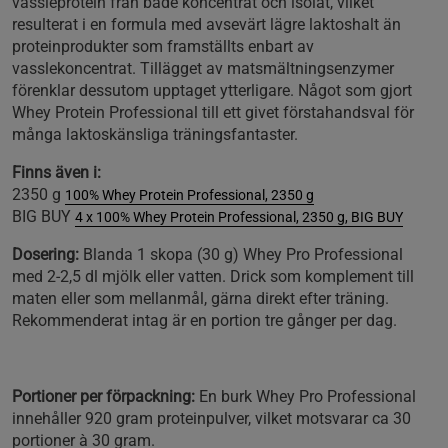
vassleprotein från både koncentrat och isolat, vilket
resulterat i en formula med avsevärt lägre laktoshalt än
proteinprodukter som framställts enbart av
vasslekoncentrat. Tillägget av matsmältningsenzymer
förenklar dessutom upptaget ytterligare. Något som gjort
Whey Protein Professional till ett givet förstahandsval för
många laktoskänsliga träningsfantaster.
Finns även i:
2350 g
100% Whey Protein Professional, 2350 g
BIG BUY
4 x 100% Whey Protein Professional, 2350 g, BIG BUY
Dosering:
Blanda 1 skopa (30 g) Whey Pro Professional
med 2-2,5 dl mjölk eller vatten. Drick som komplement till
maten eller som mellanmål, gärna direkt efter träning.
Rekommenderat intag är en portion tre gånger per dag.
Portioner per förpackning:
En burk Whey Pro Professional
innehåller 920 gram proteinpulver, vilket motsvarar ca 30
portioner à 30 gram.