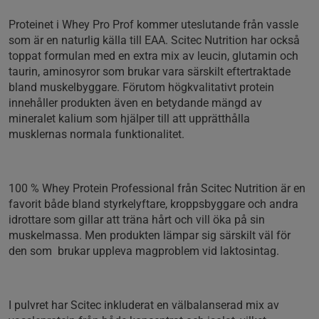
Proteinet i Whey Pro Prof kommer uteslutande från vassle
som är en naturlig källa till EAA. Scitec Nutrition har också
toppat formulan med en extra mix av leucin, glutamin och
taurin, aminosyror som brukar vara särskilt eftertraktade
bland muskelbyggare. Förutom högkvalitativt protein
innehåller produkten även en betydande mängd av
mineralet kalium som hjälper till att upprätthålla
musklernas normala funktionalitet.
100 % Whey Protein Professional från Scitec Nutrition är en
favorit både bland styrkelyftare, kroppsbyggare och andra
idrottare som gillar att träna hårt och vill öka på sin
muskelmassa. Men produkten lämpar sig särskilt väl för
den som brukar uppleva magproblem vid laktosintag.
I pulvret har Scitec inkluderat en välbalanserad mix av