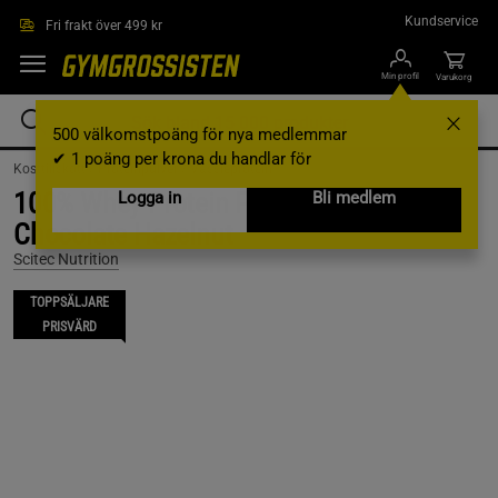
Hoppa till innehållet
Kundservice
Fri frakt över 499 kr
Min profil
Varukorg
500 välkomstpoäng för nya medlemmar
✔ 1 poäng per krona du handlar för
Kosttillskott /
Proteinpulver /
Vassleprotein
100% Whey Protein Professional, 920 g,
Logga in
Bli medlem
Chocolate Hazelnut
Scitec Nutrition
TOPPSÄLJARE
PRISVÄRD