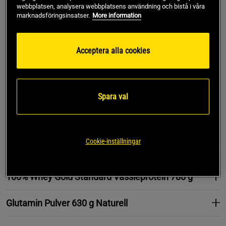
webbplatsen, analysera webbplatsens användning och bistå i våra
marknadsföringsinsatser.
More information
Lägg i varukorgen
Acceptera alla cookies
Fri frakt över 499 kr
Fri retur
14 dagars ångerrätt
SKU #SETOPTIMUMWHEYGLUTAMINE
Spara val
Information
Recensioner
Näring & Ingredienser
Cookie-inställningar
100% Whey Gold Standard Vassleprotein 780 g
Glutamin Pulver 630 g Naturell