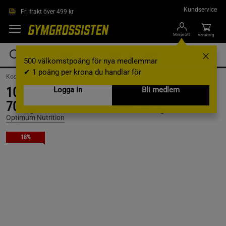
Hoppa till innehållet
Kundservice
Fri frakt över 499 kr
Min profil
Varukorg
500 välkomstpoäng för nya medlemmar
✔ 1 poäng per krona du handlar för
Kosttillskott /
Proteinpulver /
Vassleprotein
100% Whey Gold Standard Vassleprotein
Logga in
Bli medlem
700 g + Glutamine Pulver 630 g
Optimum Nutrition
18%