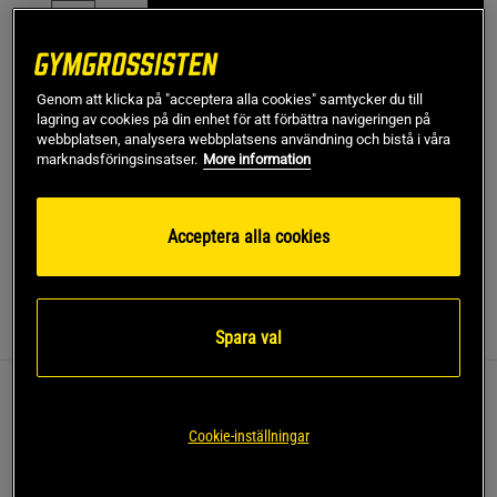
Lägg i varukorgen
Fri frakt över 499 kr
Fri retur
14 dagars ångerrätt
Genom att klicka på "acceptera alla cookies" samtycker du till
lagring av cookies på din enhet för att förbättra navigeringen på
webbplatsen, analysera webbplatsens användning och bistå i våra
SKU #VENUM-06157-690R | EAN
3611442175330
marknadsföringsinsatser.
More information
Förbättra din träning med Venum Midnight Fury Vale Tudo
Shorts, designade för att ge stöd och rörelsefrihet.
Acceptera alla cookies
Läs mer
Information
Recensioner
Näring & Ingredienser
Spara val
Dessa shorts är utmärkta för kampsport och fungerar
som en andra hud under träning och markarbete.
Cookie-inställningar
Futuristiska grafik