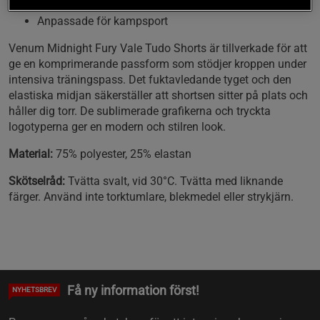
Andra hud-passform
Anpassade för kampsport
Venum Midnight Fury Vale Tudo Shorts är tillverkade för att
ge en komprimerande passform som stödjer kroppen under
intensiva träningspass. Det fuktavledande tyget och den
elastiska midjan säkerställer att shortsen sitter på plats och
håller dig torr. De sublimerade grafikerna och tryckta
logotyperna ger en modern och stilren look.
Material:
75% polyester, 25% elastan
Skötselråd:
Tvätta svalt, vid 30°C. Tvätta med liknande
färger. Använd inte torktumlare, blekmedel eller strykjärn.
Få ny information först!
NYHETSBREV