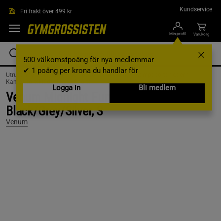
Hoppa till innehållet
Kundservice
Fri frakt över 499 kr
Min profil
Varukorg
500 välkomstpoäng för nya medlemmar
✔ 1 poäng per krona du handlar för
Utrustning & Tillbehör /
Kampsportsutrustning /
Kampsportskläder /
Kampsportskläder Män /
Shorts
Logga in
Bli medlem
Venum Midnight Fury Vale Tudo Shorts
Black/Grey/Silver, S
Venum