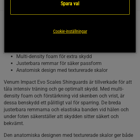
Information
Recensioner
Spara val
Dessa benskydd är designade för att ge
Cookie-inställningar
överlägset skydd och bekvämlighet under
kickboxning, Muay Thai och MMA-träning.
Multi-density foam för extra skydd
Justerbara remmar för säker passform
Anatomisk design med texturerade skalor
Venum Impact Evo Scales Shinguards är tillverkade för att
tåla intensiv träning och ge optimalt skydd. Med multi-
density foam och förstärkning vid skenben och vrist, är
dessa benskydd ett pålitligt val för sparring. De breda
justerbara remmarna och elastiska banden vid hälen och
under foten säkerställer att skydden sitter säkert och
bekvämt.
Den anatomiska designen med texturerade skalor ger både