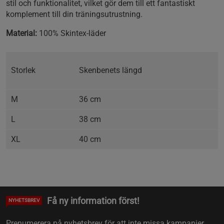
stil och funktionalitet, vilket gör dem till ett fantastiskt
komplement till din träningsutrustning.
Material:
100% Skintex-läder
Storlek
Skenbenets längd
M
36 cm
L
38 cm
XL
40 cm
Få ny information först!
NYHETSBREV
Prenumerera på nyhetsbrev för att inte missa kampanjer