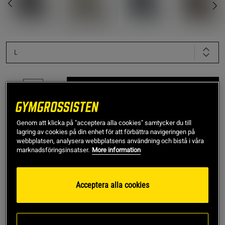
L
Lägg i varukorgen
Fri frakt över 499 kr
Fri retur
14 dagars ångerrätt
Genom att klicka på "acceptera alla cookies" samtycker du till
lagring av cookies på din enhet för att förbättra navigeringen på
webbplatsen, analysera webbplatsens användning och bistå i våra
SKU #VENUM-05805-015R | EAN
3611441981857
marknadsföringsinsatser.
More information
Skydda dina ben under intensiva träningspass med Venum
Impact Evo Scales Shinguards.
Acceptera alla cookies
Läs mer