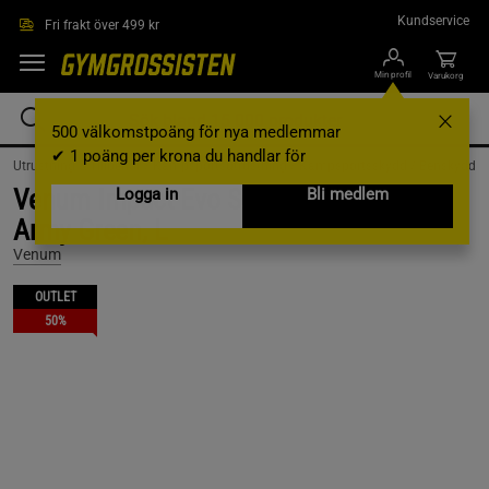
Hoppa till innehållet
Kundservice
Fri frakt över 499 kr
Min profil
Varukorg
500 välkomstpoäng för nya medlemmar
✔ 1 poäng per krona du handlar för
Utrustning & Tillbehör /
Kampsportsutrustning /
Kampsportsskydd /
Benskydd
Venum Impact Evo Scales Shinguards
Logga in
Bli medlem
Army Green, L
Venum
OUTLET
50%