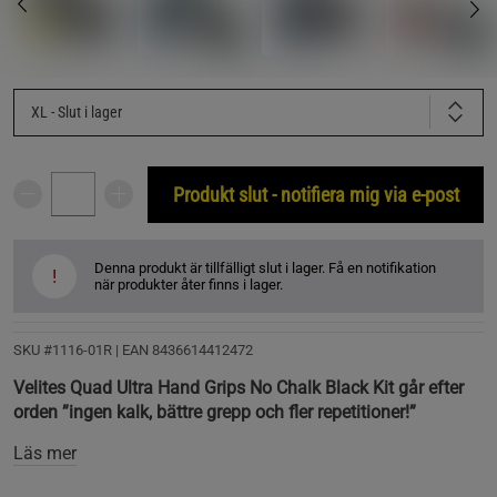
XL
- Slut i lager
Produkt slut - notifiera mig via e-post
Denna produkt är tillfälligt slut i lager. Få en notifikation
!
när produkter åter finns i lager.
SKU #1116-01R | EAN
8436614412472
Velites Quad Ultra Hand Grips No Chalk Black Kit går efter
orden ”ingen kalk, bättre grepp och fler repetitioner!”
Läs mer