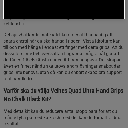
mm tjockt material som har ett bra grepp och ger dig
komfort i alla övningar. De kommer att vara perfekta för pull
—up stången, trä- eller metallringar, skivstång och
kettlebells.
Det självhäftande materialet kommer att hjälpa dig att
spara energi när du ska hänga i riggen. Vissa idrottare kan
till och med hänga i endast ett finger med detta grips. Att du
dessutom inte behöver sätta i fingrarna i några hål gör att
du får en frihetskänsla under ditt träningspass. Det skapar
även en frihet när du ska utöva andra övningar snabbt där
grips inte behövs, utan då kan du enbart skapa bra support
runt handleden.
Varför ska du välja Velites Quad Ultra Hand Grips
No Chalk Black Kit?
Med detta kit kan du reducera antal stopp bara för att du
måste fylla på med kalk och med det kan du förbättra dina
resultat