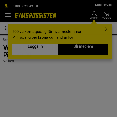
Hoppa till innehållet
Kundservice
Fri frakt över 499 kr
Min profil
Varukorg
500 välkomstpoäng för nya medlemmar
✔ 1 poäng per krona du handlar för
Utrustning & Tillbehör /
Träningsutrustning /
Stöd & Skydd
Velites Quad Ultra Hand Grips No Chalk
Logga in
Bli medlem
Pink Kit, XL
Velites