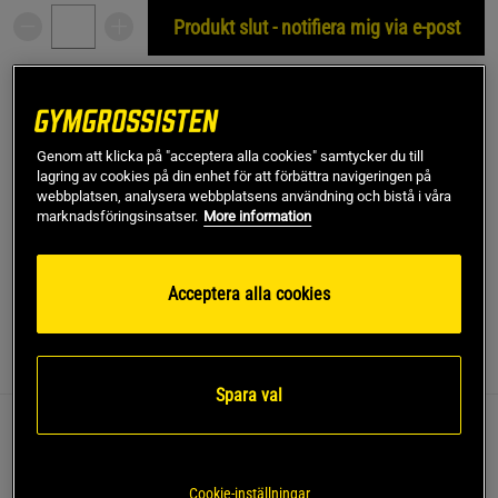
Produkt slut - notifiera mig via e-post
Denna produkt är tillfälligt slut i lager. Få en notifikation
!
när produkter åter finns i lager.
Genom att klicka på "acceptera alla cookies" samtycker du till
lagring av cookies på din enhet för att förbättra navigeringen på
SKU #VNMUFC-00477-126R | EAN
3611442073001
webbplatsen, analysera webbplatsens användning och bistå i våra
marknadsföringsinsatser.
More information
Maximera din prestation med en hoodie som kombinerar
innovation och komfort.
Läs mer
Acceptera alla cookies
Information
Recensioner
Spara val
UFC Zenith by Venum Fight Night Hoodie är designad
för atleter som kräver funktion och stil. Den
Cookie-inställningar
avancerade konstruktionen ger rörelsefrihet och stöd