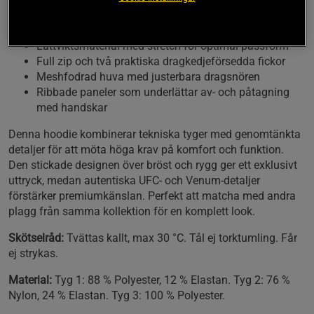
under både träning och vardag.
Lättviktsmaterial med stretch för optimal passform
Full zip och två praktiska dragkedjeförsedda fickor
Meshfodrad huva med justerbara dragsnören
Ribbade paneler som underlättar av- och påtagning
med handskar
Denna hoodie kombinerar tekniska tyger med genomtänkta
detaljer för att möta höga krav på komfort och funktion.
Den stickade designen över bröst och rygg ger ett exklusivt
uttryck, medan autentiska UFC- och Venum-detaljer
förstärker premiumkänslan. Perfekt att matcha med andra
plagg från samma kollektion för en komplett look.
Skötselråd:
Tvättas kallt, max 30 °C. Tål ej torktumling. Får
ej strykas.
Material:
Tyg 1: 88 % Polyester, 12 % Elastan. Tyg 2: 76 %
Nylon, 24 % Elastan. Tyg 3: 100 % Polyester.