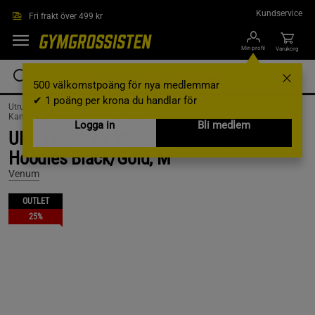
Hoppa till innehållet
Kundservice
Fri frakt över 499 kr
Min profil
Varukorg
500 välkomstpoäng för nya medlemmar
✔ 1 poäng per krona du handlar för
Utrustning & Tillbehör /
Kampsportsutrustning /
Kampsportskläder /
Kampsportskläder Män /
Tjocktröjor
Logga in
Bli medlem
UFC Zenith by Venum Fight Night
Hoodies Black/Gold, M
Venum
OUTLET
25%