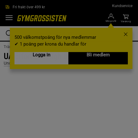
Hoppa till innehållet
Kundservice
Fri frakt över 499 kr
Min profil
Varukorg
500 välkomstpoäng för nya medlemmar
✔ 1 poäng per krona du handlar för
Träningskläder /
Träningskläder Dam /
Sport-BH
UA Effortless High Bra, Black, M A-C
Logga in
Bli medlem
Under Armour