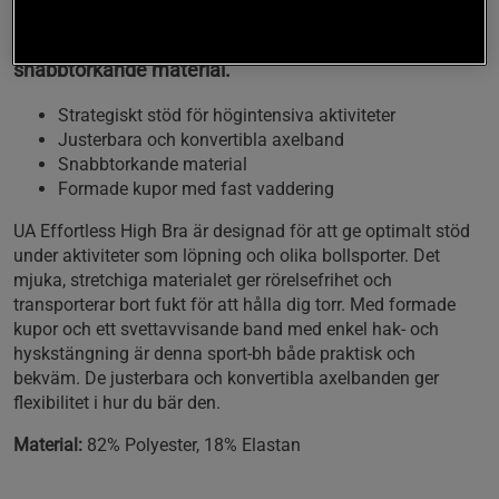
Denna sport-bh kombinerar bekvämlighet och
funktionalitet med sina justerbara axelband och
snabbtorkande material.
Strategiskt stöd för högintensiva aktiviteter
Justerbara och konvertibla axelband
Snabbtorkande material
Formade kupor med fast vaddering
UA Effortless High Bra är designad för att ge optimalt stöd
under aktiviteter som löpning och olika bollsporter. Det
mjuka, stretchiga materialet ger rörelsefrihet och
transporterar bort fukt för att hålla dig torr. Med formade
kupor och ett svettavvisande band med enkel hak- och
hyskstängning är denna sport-bh både praktisk och
bekväm. De justerbara och konvertibla axelbanden ger
flexibilitet i hur du bär den.
Material:
82% Polyester, 18% Elastan