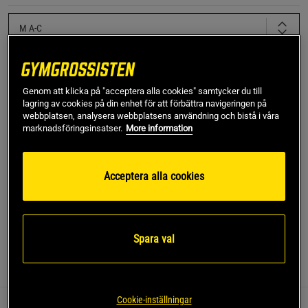
M A-C
Lägg i varukorgen
Genom att klicka på "acceptera alla cookies" samtycker du till
lagring av cookies på din enhet för att förbättra navigeringen på
webbplatsen, analysera webbplatsens användning och bistå i våra
Fri frakt över 499 kr
Fri retur
14 dagars ångerrätt
marknadsföringsinsatser.
More information
SKU #6011263-001R | EAN
198634309061
Acceptera alla cookies
UA Effortless High Bra från Under Armour ger det stöd du
behöver för högintensiva aktiviteter.
Läs mer
Spara val
Information
Recensioner
Cookie-inställningar