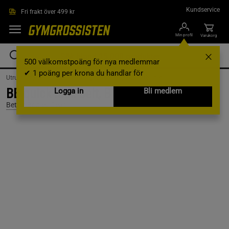
Hoppa till innehållet
Kundservice
Fri frakt över 499 kr
Min profil
Varukorg
500 välkomstpoäng för nya medlemmar
✔ 1 poäng per krona du handlar för
Utrustning & Tillbehör /
Träningsutrustning /
Lyftarbälten
BB quick lock belt, Black/White, XS
Logga in
Bli medlem
Better Bodies Gear