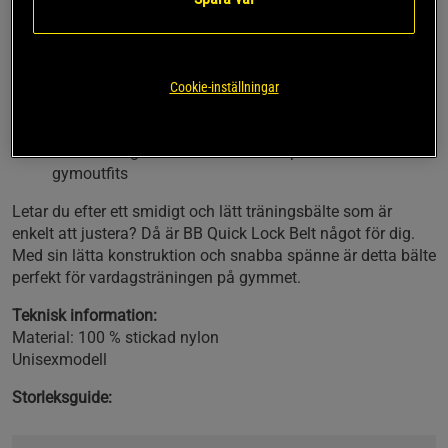
det efter setet.
Quick lock-spänne i stål med kardborrefäste för enkel
och snabb justering
Cookie-inställningar
Lätt och tunt – perfekt för daglig användning utan att
kännas klumpigt
Stilren design i svart och vitt som passar alla
gymoutfits
Letar du efter ett smidigt och lätt träningsbälte som är
enkelt att justera? Då är BB Quick Lock Belt något för dig.
Med sin lätta konstruktion och snabba spänne är detta bälte
perfekt för vardagsträningen på gymmet.
Teknisk information:
Material: 100 % stickad nylon
Unisexmodell
Storleksguide: