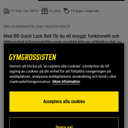
Fri frakt över 499 kr
Fri retur
14 dagars ångerrätt
SKU #130456997R | EAN
7332576183478
Med BB Quick Lock Belt får du ett snyggt, funktionellt och
lättanvänt träningsbälte som snabbt blir en självklar del av
din gymrutin.
Läs mer
Genom att klicka på "acceptera alla cookies" samtycker du till
lagring av cookies på din enhet för att förbättra navigeringen på
webbplatsen, analysera webbplatsens användning och bistå i våra
Information
Recensioner
marknadsföringsinsatser.
More information
Det här är ett träningsbälte för dig som vill ha
Acceptera alla cookies
stöd utan att tumma på smidighet. Den
innovativa quick lock-spännet gör det enkelt att
justera trycket medan du tränar och snabbt lossa
Spara val