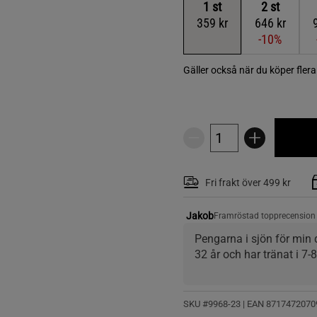
1
st
2
st
359 kr
646 kr
-10%
Gäller också när du köper fler
Fri frakt över 499 kr
Jakob
Framröstad topprecension
Pengarna i sjön för min d
32 år och har tränat i 7-8
SKU #9968-23
| EAN
8717472070