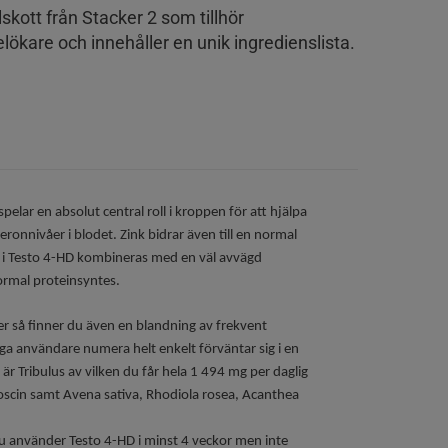
lskott från Stacker 2 som tillhör
ökare och innehåller en unik ingredienslista.
pelar en absolut central roll i kroppen för att hjälpa
teronnivåer i blodet. Zink bidrar även till en normal
nk i Testo 4-HD kombineras med en väl avvägd
ormal proteinsyntes.
er så finner du även en blandning av frekvent
 användare numera helt enkelt förväntar sig i en
r Tribulus av vilken du får hela 1 494 mg per daglig
oscin samt Avena sativa, Rhodiola rosea, Acanthea
 använder Testo 4-HD i minst 4 veckor men inte