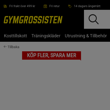
Hoppa till innehållet
Fri frakt över 499 kr
Fri retur
14 dagars ångerrätt
Kosttillskott
Träningskläder
Utrustning & Tillbehör
Tillbaka
KÖP FLER, SPARA MER