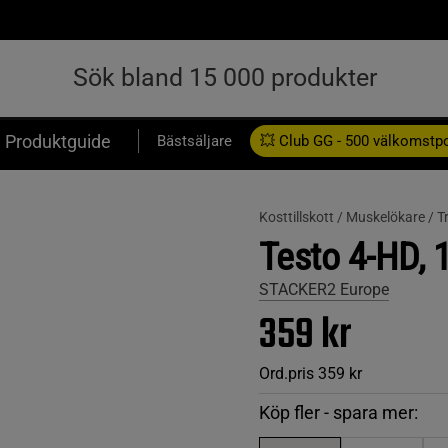
Produktguide
Bästsäljare
💥 Club GG - 500 välkomstp
Presentkort
Kosttillskott /
Muskelökare /
T
Testo 4-HD, 
STACKER2 Europe
359 kr
Ord.pris
359 kr
Köp fler - spara mer: