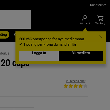
Kundservice
Varukorg
Min profil
oäng
Kampanjer
Outlet
Nyheter
Varumärken
500 välkomstpoäng för nya medlemmar
✔ 1 poäng per krona du handlar för
Logga in
Bli medlem
ribulus
120 caps
20 recensioner