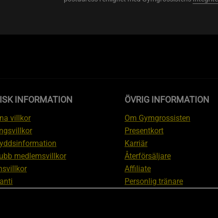
ISK INFORMATION
ÖVRIG INFORMATION
a villkor
Om Gymgrossisten
ngsvillkor
Presentkort
yddsinformation
Karriär
ubb medlemsvillkor
Återförsäljare
svillkor
Affiliate
anti
Personlig tränare
ation om ångerrätt och
Rabattkod
ation
Redaktionell policy