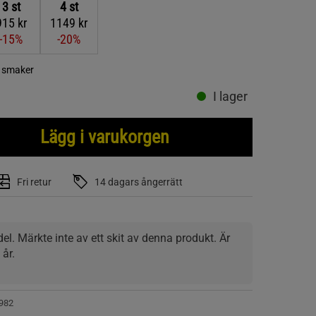
3
st
4
st
915 kr
1149 kr
-15%
-20%
a smaker
I lager
Lägg i varukorgen
Fri retur
14 dagars ångerrätt
el. Märkte inte av ett skit av denna produkt. Är 
 år.
982