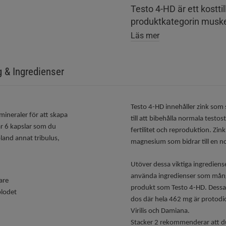
Testo 4-HD är ett kosttil
produktkategorin muskel
Läs mer
g & Ingredienser
Testo 4-HD innehåller zink som s
ineraler för att skapa
till att bibehålla normala testos
är 6 kapslar som du
fertilitet och reproduktion. Zi
bland annat tribulus,
magnesium som bidrar till en n
Utöver dessa viktiga ingrediens
använda ingredienser som många
are
produkt som Testo 4-HD. Dessa ä
blodet
dos där hela 462 mg är protodi
Virilis och Damiana.
Stacker 2 rekommenderar att du