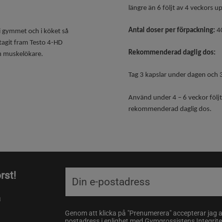
längre än 6 följt av 4 veckors u
Antal doser per förpackning:
4
 i gymmet och i köket så
 tagit fram
Testo 4-HD
Rekommenderad daglig dos:
n muskelökare.
Tag
3 kapslar under dagen och 
Använd under 4 – 6 veckor följt
rekommenderad daglig dos.
rst!
a
Genom att klicka på "Prenumerera" accepterar jag 
postadress i enlighet med Gymgrossistens
Integrit