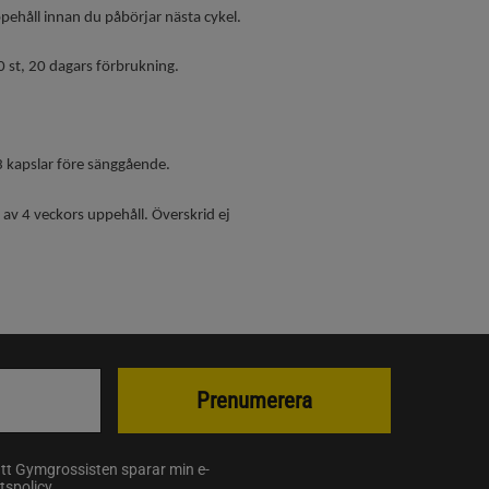
ppehåll innan du påbörjar nästa cykel.
0 st, 20 dagars förbrukning.
3 kapslar före sänggående.
 av 4 veckors uppehåll. Överskrid ej
Prenumerera
att Gymgrossisten sparar min e-
etspolicy
.