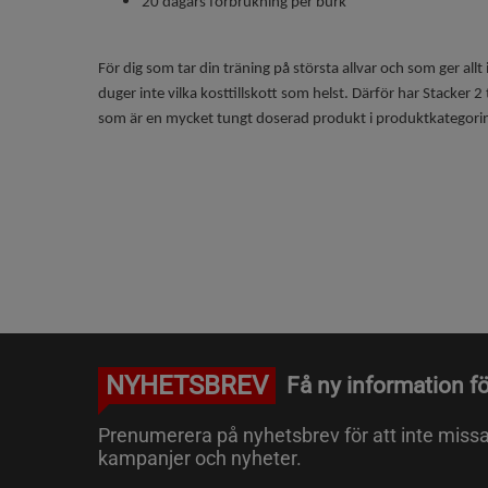
20 dagars förbrukning per burk
För dig som tar din träning på största allvar och som ger allt
duger inte vilka kosttillskott som helst. Därför har Stacker 2
som är en mycket tungt doserad produkt i produktkategori
NYHETSBREV
Få ny information fö
Prenumerera på nyhetsbrev för att inte miss
kampanjer och nyheter.