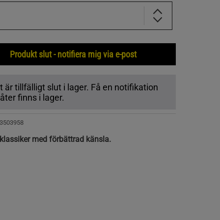
Produkt slut - notifiera mig via e-post
r tillfälligt slut i lager. Få en notifikation
ter finns i lager.
3503958
klassiker med förbättrad känsla.