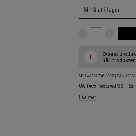
M
- Slut i lager
Denna produkt ä
!
när produkter å
SKU #1382796-389R | EAN
19863
UA Tech Textured SS – En 
Läs mer