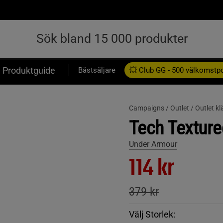
Produktguide
Bästsäljare
💥 Club GG - 500 välkomstp
Presentkort
Campaigns /
Outlet /
Outlet kl
Tech Texture
Under Armour
114 kr
379 kr
Välj Storlek: