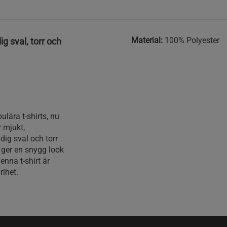
Material:
100% Polyester
ig sval, torr och
lära t-shirts, nu
 mjukt,
dig sval och torr
 ger en snygg look
nna t-shirt är
rihet.