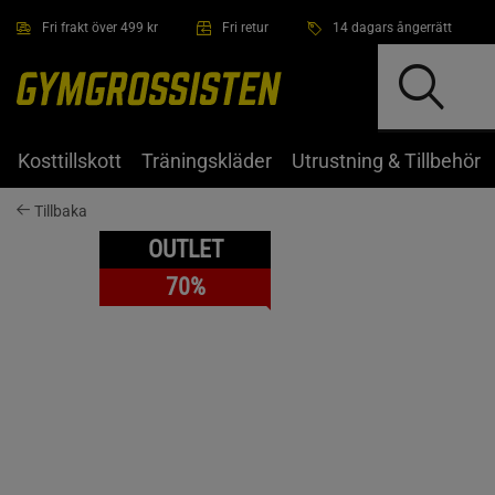
Hoppa till innehållet
Fri frakt över 499 kr
Fri retur
14 dagars ångerrätt
Kosttillskott
Träningskläder
Utrustning & Tillbehör
Tillbaka
OUTLET
70%