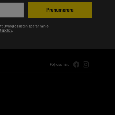
Prenumerera
att Gymgrossisten sparar min e-
etspolicy
.
Följ oss här: