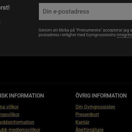
rst!
a
Genom att klicka på "Prenumerera" accepterar jag 
postadress i enlighet med Gymgrossistens
Integrit
ISK INFORMATION
ÖVRIG INFORMATION
a villkor
Om Gymgrossisten
ngsvillkor
Presentkort
yddsinformation
Karriär
ubb medlemsvillkor
Återförsäljare