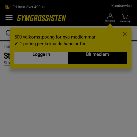
Hoppa till innehållet
Kundservice
Fri frakt över 499 kr
Min profil
Varukorg
500 välkomstpoäng för nya medlemmar
✔ 1 poäng per krona du handlar för
Träningskläder /
Träningskläder Herr /
Träningsbyxor
Star Sweatpants Grey Melange, L
Logga in
Bli medlem
Star Wear