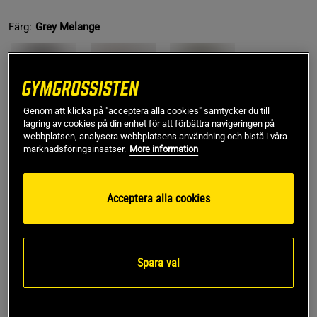
Färg:
Grey Melange
Genom att klicka på "acceptera alla cookies" samtycker du till
lagring av cookies på din enhet för att förbättra navigeringen på
webbplatsen, analysera webbplatsens användning och bistå i våra
L
marknadsföringsinsatser.
More information
Acceptera alla cookies
Lägg i varukorgen
Fri frakt över 499 kr
Fri retur
14 dagars ångerrätt
Spara val
SKU #SNA2052-GMELR | EAN
7350132949948
Bekväma och stilrena sweatpants – perfekta som både