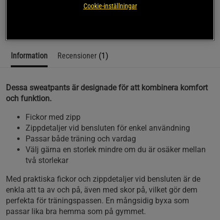
träningsbyxor och mysbyxor.
Cookie-inställningar
Läs mer
Information
Recensioner
(1)
Dessa sweatpants är designade för att kombinera komfort
och funktion.
Fickor med zipp
Zippdetaljer vid bensluten för enkel användning
Passar både träning och vardag
Välj gärna en storlek mindre om du är osäker mellan
två storlekar
Med praktiska fickor och zippdetaljer vid bensluten är de
enkla att ta av och på, även med skor på, vilket gör dem
perfekta för träningspassen. En mångsidig byxa som
passar lika bra hemma som på gymmet.