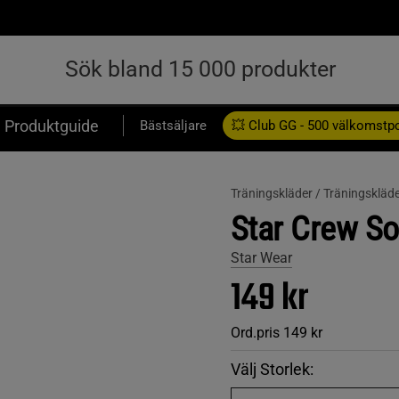
Produktguide
Bästsäljare
💥 Club GG - 500 välkomstp
Presentkort
Träningskläder /
Träningskläde
Star Crew So
Star Wear
149 kr
Ord.pris
149 kr
Välj Storlek: