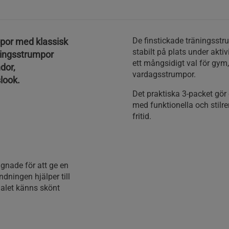
De finstickade träningsstru
mpor med klassisk
stabilt på plats under akti
ningsstrumpor
ett mångsidigt val för gym,
dor,
vardagsstrumpor.
look.
Det praktiska 3-packet gör
med funktionella och stilr
fritid.
gnade för att ge en
ningen hjälper till
ialet känns skönt