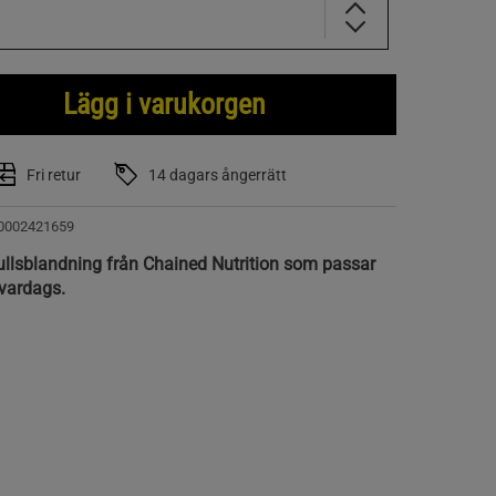
Lägg i varukorgen
Fri retur
14 dagars ångerrätt
0002421659
llsblandning från Chained Nutrition som passar
l vardags.