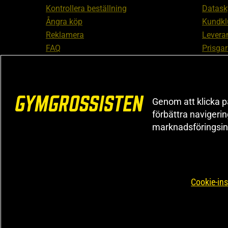
Kontrollera beställning
Datask
Ångra köp
Kundkl
Reklamera
Leveran
FAQ
Prisgar
Inform
reklam
Cookiei
Genom att klicka på
förbättra navigeri
marknadsföringsin
Cookie-ins