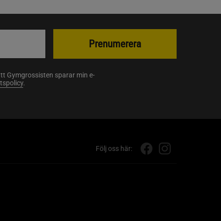
Prenumerera
att Gymgrossisten sparar min e-
etspolicy
.
Följ oss här: