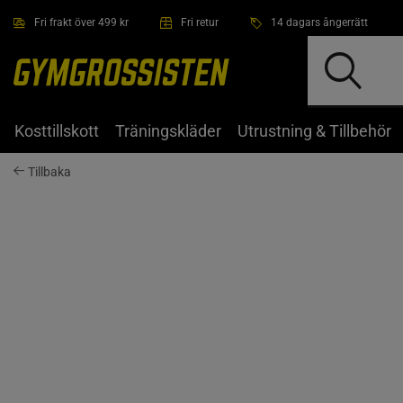
Hoppa till innehållet
Fri frakt över 499 kr
Fri retur
14 dagars ångerrätt
Kosttillskott
Träningskläder
Utrustning & Tillbehör
Tillbaka