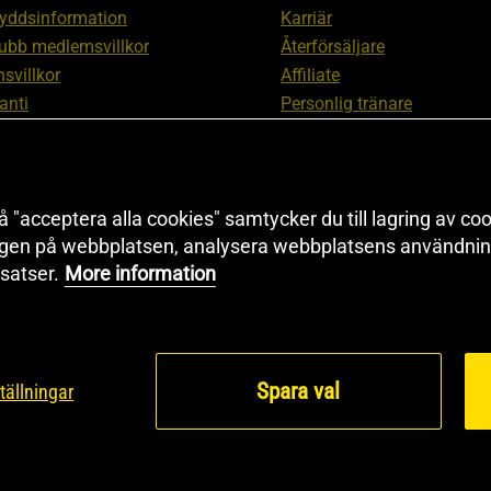
yddsinformation
Karriär
ubb medlemsvillkor
Återförsäljare
svillkor
Affiliate
anti
Personlig tränare
ation om ångerrätt och
Rabattkod
ation
Redaktionell policy
nställningar
Sitemap
 "acceptera alla cookies" samtycker du till lagring av coo
Black Friday
ngen på webbplatsen, analysera webbplatsens användning
Artiklar & Övningar
satser.
More information
Proteinkalkylator
Spara val
tällningar
© 2026 Health and Sp