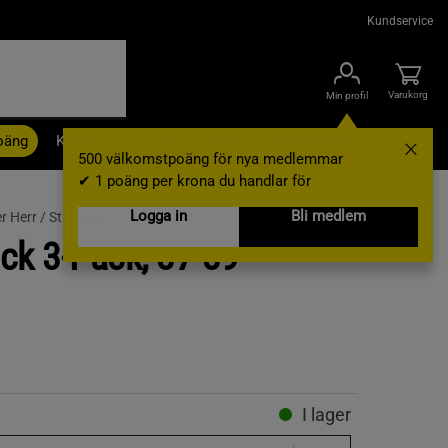
Kundservice
Varukorg
Min profil
oäng
Kampanjer
Outlet
Nyheter
Varumärken
500 välkomstpoäng för nya medlemmar
✔ 1 poäng per krona du handlar för
Logga in
Bli medlem
r Herr /
Strumpor
ck 3-Pack, 37-39
I lager