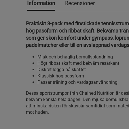
Information
Recensioner
Praktiskt 3-pack med finstickade tennisstru
hög passform och ribbat skaft. Bekväma trä
som ger skön komfort under gympass, löprun
padelmatcher eller till en avslappnad vardags
Mjuk och behaglig bomullsblandning
Högt ribbat skaft med bekväm resårkant
Diskret logga på skaftet
Klassisk hög passform
Passar träning och vardagsanvändning
Dessa sportstrumpor från Chained Nutrition är desi
bekväm känsla hela dagen. Den mjuka bomullsbland
att minska risken för skavsår samtidigt som mater
mot huden.