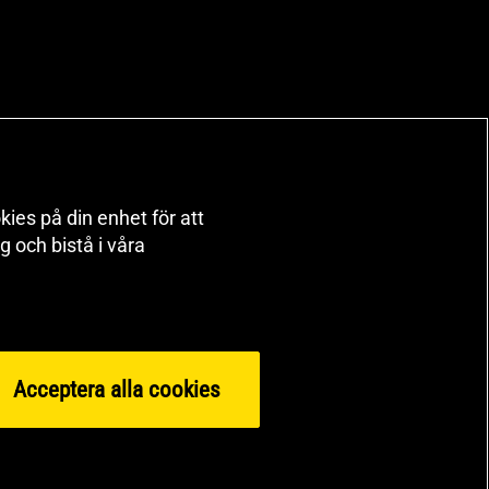
kies på din enhet för att
 och bistå i våra
Acceptera alla cookies
orts Nutrition Group HSNG AB Gymgrossisten Orgnr: 556564-4258