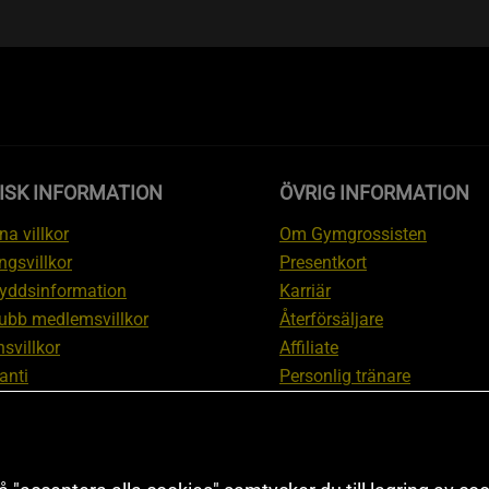
ISK INFORMATION
ÖVRIG INFORMATION
a villkor
Om Gymgrossisten
ngsvillkor
Presentkort
yddsinformation
Karriär
ubb medlemsvillkor
Återförsäljare
svillkor
Affiliate
anti
Personlig tränare
ation om ångerrätt och
Rabattkod
ation
Redaktionell policy
nställningar
Sitemap