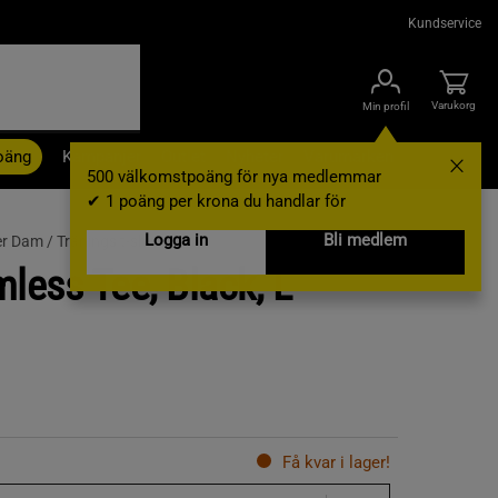
Kundservice
Varukorg
Min profil
oäng
Kampanjer
Outlet
Nyheter
Varumärken
500 välkomstpoäng för nya medlemmar
✔ 1 poäng per krona du handlar för
Logga in
Bli medlem
er Dam /
Tränings t-shirt
ess Tee, Black, L
Få kvar i lager!