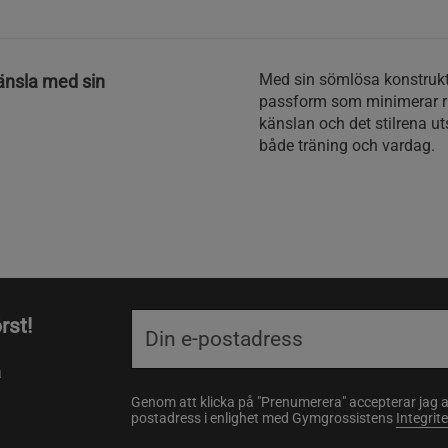
Med sin sömlösa konstruk
änsla med sin
passform som minimerar ris
känslan och det stilrena ut
både träning och vardag.
rst!
a
Genom att klicka på "Prenumerera" accepterar jag 
postadress i enlighet med Gymgrossistens
Integrit