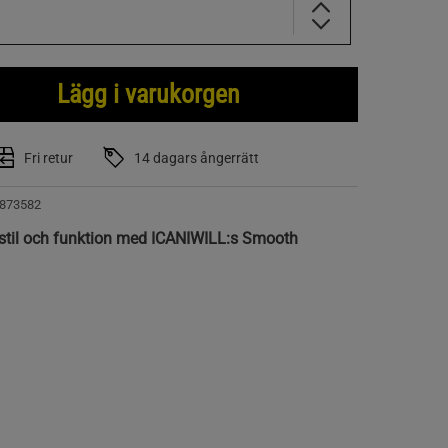
Lägg i varukorgen
Fri retur
14 dagars ångerrätt
873582
stil och funktion med ICANIWILL:s Smooth