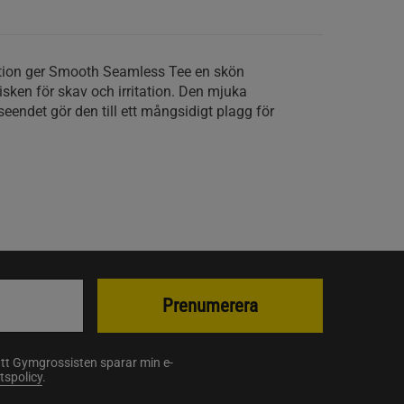
tion ger Smooth Seamless Tee en skön
ken för skav och irritation. Den mjuka
seendet gör den till ett mångsidigt plagg för
Prenumerera
att Gymgrossisten sparar min e-
etspolicy
.