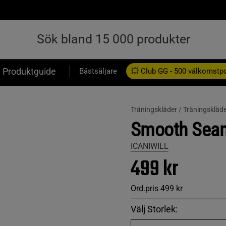
Produktguide
Bästsäljare
💥 Club GG - 500 välkomstp
Presentkort
Träningskläder /
Träningskläd
Smooth Seaml
ICANIWILL
499 kr
Ord.pris
499 kr
Välj Storlek: