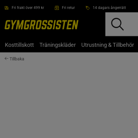
Hoppa till innehållet
Fri frakt över 499 kr
Fri retur
14 dagars ångerrätt
Kosttillskott
Träningskläder
Utrustning & Tillbehör
Tillbaka