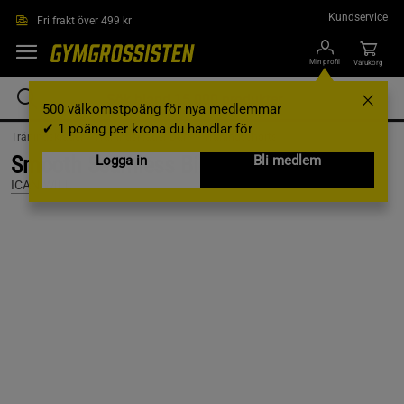
Hoppa till innehållet
Kundservice
Fri frakt över 499 kr
Min profil
Varukorg
500 välkomstpoäng för nya medlemmar
✔ 1 poäng per krona du handlar för
Träningskläder /
Träningskläder Dam /
Träningsshorts
Smooth Seamless Biker Shorts, Black, L
Logga in
Bli medlem
ICANIWILL