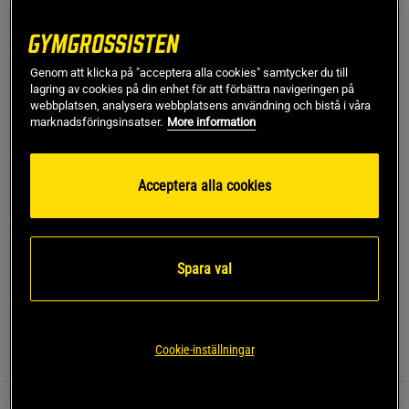
Large
Genom att klicka på "acceptera alla cookies" samtycker du till
lagring av cookies på din enhet för att förbättra navigeringen på
Lägg i varukorgen
webbplatsen, analysera webbplatsens användning och bistå i våra
marknadsföringsinsatser.
More information
Fri frakt över 499 kr
Fri retur
14 dagars ångerrätt
Acceptera alla cookies
SKU #14021-001R | EAN
7340238890381
Upplev stil och bekvämlighet med Smooth Seamless Biker
Shorts från ICANIWILL.
Spara val
Läs mer
Cookie-inställningar
Information
Recensioner