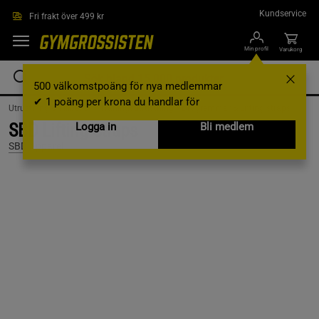
Hoppa till innehållet
Kundservice
Fri frakt över 499 kr
Min profil
Varukorg
500 välkomstpoäng för nya medlemmar
✔ 1 poäng per krona du handlar för
Utrustning & Tillbehör /
Träningsutrustning /
Dragremmar & Lifting straps
SBD Lifting Straps
Logga in
Bli medlem
SBD Apparel