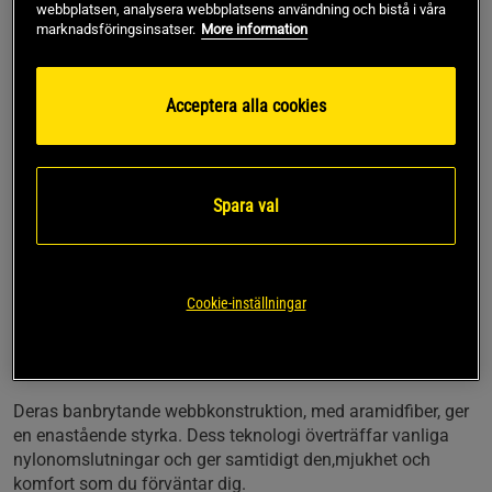
webbplatsen, analysera webbplatsens användning och bistå i våra
Säljs i par
marknadsföringsinsatser.
More information
Upplev kraften med SBD’s unika lyftremmar med deras
patenterade webbkonstruktion, där filament aramidfiber
Acceptera alla cookies
vävs inom spunna fibrer. Dessa lifting straps erbjuder en
överlägsen styrka jämfört med en nylonomslutning
samtidigt som dessa ger en bekvämlighet att använda tack
vare bomullsomslutningen.
Spara val
Lifting Straps används vanligtvis för att eliminera grepp
som en begränsande faktor vid exempelvis marklyft. De kan
även lindas runt andra stänger, handtag eller fästen för ett
antal olika dragrörelser, för att du i sin tur ska kunna lyfta
Cookie-inställningar
tyngre utan att begränsas av din greppstyrka.
Varför ska du välja Lifting Straps från SBD?
Deras banbrytande webbkonstruktion, med aramidfiber, ger
en enastående styrka. Dess teknologi överträffar vanliga
nylonomslutningar och ger samtidigt den,mjukhet och
komfort som du förväntar dig.