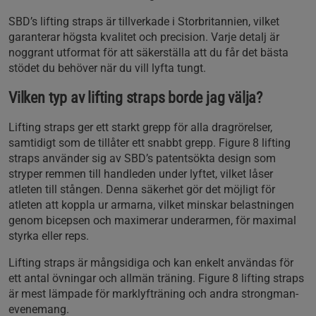
SBD’s lifting straps är tillverkade i Storbritannien, vilket
garanterar högsta kvalitet och precision. Varje detalj är
noggrant utformat för att säkerställa att du får det bästa
stödet du behöver när du vill lyfta tungt.
Vilken typ av lifting straps borde jag välja?
Lifting straps ger ett starkt grepp för alla dragrörelser,
samtidigt som de tillåter ett snabbt grepp. Figure 8 lifting
straps använder sig av SBD’s patentsökta design som
stryper remmen till handleden under lyftet, vilket låser
atleten till stången. Denna säkerhet gör det möjligt för
atleten att koppla ur armarna, vilket minskar belastningen
genom bicepsen och maximerar underarmen, för maximal
styrka eller reps.
Lifting straps är mångsidiga och kan enkelt användas för
ett antal övningar och allmän träning. Figure 8 lifting straps
är mest lämpade för marklyfträning och andra strongman-
evenemang.