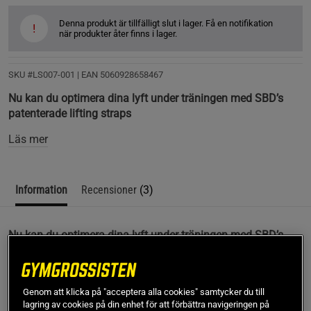
Denna produkt är tillfälligt slut i lager. Få en notifikation
!
när produkter åter finns i lager.
SKU #LS007-001
| EAN
5060928658467
Nu kan du optimera dina lyft under träningen med SBD’s
patenterade lifting straps
Läs mer
Information
Recensioner
(3)
Nu kan du optimera dina lyft under träningen med SBD’s
patenterade lifting straps
Patenterad webbkonstruktion
Bra och pålitligt grepp
Genom att klicka på "acceptera alla cookies" samtycker du till
lagring av cookies på din enhet för att förbättra navigeringen på
Justerbar ögla som passar alla