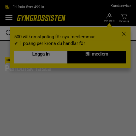
Hoppa till innehållet
Kundservice
Fri frakt över 499 kr
Min profil
Varukorg
500 välkomstpoäng för nya medlemmar
✔ 1 poäng per krona du handlar för
Logga in
Bli medlem
NUTRITION & KOSTTILLSKOTT
Periodisk fasta