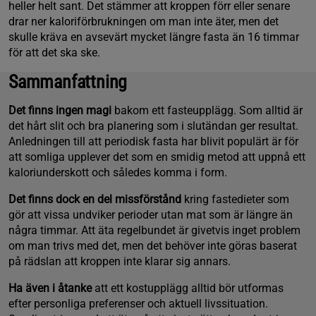
heller helt sant. Det stämmer att kroppen förr eller senare
drar ner kaloriförbrukningen om man inte äter, men det
skulle kräva en avsevärt mycket längre fasta än 16 timmar
för att det ska ske.
Sammanfattning
Det finns ingen magi
bakom ett fasteupplägg. Som alltid är
det hårt slit och bra planering som i slutändan ger resultat.
Anledningen till att periodisk fasta har blivit populärt är för
att somliga upplever det som en smidig metod att uppnå ett
kaloriunderskott och således komma i form.
Det finns dock en del missförstånd
kring fastedieter som
gör att vissa undviker perioder utan mat som är längre än
några timmar. Att äta regelbundet är givetvis inget problem
om man trivs med det, men det behöver inte göras baserat
på rädslan att kroppen inte klarar sig annars.
Ha även i åtanke
att ett kostupplägg alltid bör utformas
efter personliga preferenser och aktuell livssituation.