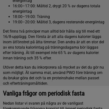
energiintag
16:00–17:00: Måltid 2, drygt 20 % av dagens totala
energiintag
18:00–19:00: Träning
19:00–20:00: Måltid 3, dagens resterande energiintag
Det finns två principer man alltid bör hålla sig till med ett
16/8-upplägg. Den första är att alla dagens kalorier läggs
inom ätfönstret på åtta timmar. Den andra är att en stor del
av ens totala kaloriintag på träningsdagarna bör läggas
efter träning. Ät till exempel inte 65 % av dagens kalorier
innan träning och 35 % efter.
Utöver detta kan du inkorporera så mycket av det du gör nu
som möjligt. Ät samma mat, använd PWO före träning om
du brukar göra det och ta en proteinshake mellan passet
och efterträningsmåltiden.
Vanliga frågor om periodisk fasta
Nedan listar vi svaren på några av de vanligast
förekommande frågorna kopplat till ämnet periodisk fasta.