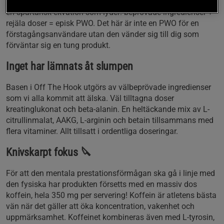
PWO från Chained Nutrition. Produkten är framtagen enligt
en spartansk ekvation som lyder: beprövade ingredienser +
rejäla doser = episk PWO. Det här är inte en PWO för en
förstagångsanvändare utan den vänder sig till dig som
förväntar sig en tung produkt.
Inget har lämnats åt slumpen
Basen i Off The Hook utgörs av välbeprövade ingredienser
som vi alla kommit att älska. Väl tilltagna doser
kreatinglukonat och beta-alanin. En heltäckande mix av L-
citrullinmalat, AAKG, L-arginin och betain tillsammans med
flera vitaminer. Allt tillsatt i ordentliga doseringar.
Knivskarpt fokus 🔪
För att den mentala prestationsförmågan ska gå i linje med
den fysiska har produkten försetts med en massiv dos
koffein, hela 350 mg per servering! Koffein är atletens bästa
vän när det gäller att öka koncentration, vakenhet och
uppmärksamhet. Koffeinet kombineras även med L-tyrosin,