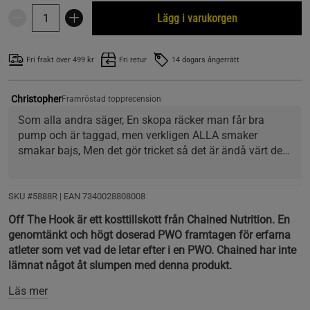
Lägg i varukorgen
Fri frakt över 499 kr
Fri retur
14 dagars ångerrätt
Christopher
Framröstad topprecension
Som alla andra säger, En skopa räcker man får bra 
pump och är taggad, men verkligen ALLA smaker 
smakar bajs, Men det gör tricket så det är ändå värt det. 
Vem dricker PWO för att det ska vara gott ändå ;)
SKU #5888R | EAN
7340028808008
Off The Hook är ett kosttillskott från Chained Nutrition. En
genomtänkt och högt doserad PWO framtagen för erfarna
atleter som vet vad de letar efter i en PWO. Chained har inte
lämnat något åt slumpen med denna produkt.
Läs mer