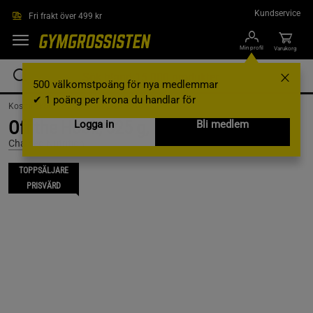
Hoppa till innehållet
Kundservice
Fri frakt över 499 kr
Min profil
Varukorg
500 välkomstpoäng för nya medlemmar
✔ 1 poäng per krona du handlar för
Kosttillskott /
PWO /
Komplett PWO
Off the Hook, 525 g, Bloody Berry
Logga in
Bli medlem
Chained Nutrition
TOPPSÄLJARE
PRISVÄRD