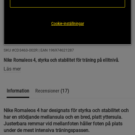
Sigridur J
Framröstad topprecension
Fantastiska skor 👌🏻
Fixade till och med VM 🥇Guld med dom förra veckan 
Cookie-inställningar
😍
SKU #CD3463-002R | EAN
196974621287
Nike Romaleos 4, styrka och stabilitet för träning på ellitnivå.
Läs mer
Information
Recensioner
(17)
Nike Romaleos 4 har designats för styrka och stabilitet och
har en stödjande mellansula och en bred, platt yttersula.
Justerbara remmar vid mellanfoten håller foten på plats
under de mest intensiva träningspassen.