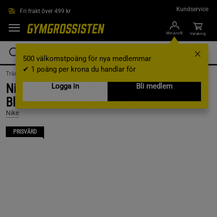
Hoppa till innehållet
Kundservice
Fri frakt över 499 kr
Min profil
Varukorg
500 välkomstpoäng för nya medlemmar
✔ 1 poäng per krona du handlar för
Träningskläder /
Träningskläder Herr /
Träningsskor
Nike Romaleo 4, Wolf Grey/Lightening-
Logga in
Bli medlem
Black-Metallic Silver, Stl 38
Nike
PRISVÄRD