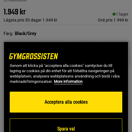
1.949 kr
I lager
Lägsta pris 30 dagar
1.949 kr
Ord.pris
1.999 kr
Färg:
Black/Grey
Genom att klicka på "acceptera alla cookies" samtycker du till
lagring av cookies på din enhet för att förbättra navigeringen på
webbplatsen, analysera webbplatsens användning och bistå i våra
marknadsföringsinsatser.
More information
38
Acceptera alla cookies
Lägg i varukorgen
Fri frakt över 499 kr
Fri retur
14 dagars ångerrätt
Spara val