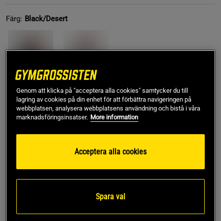
Färg:
Black/Desert
Genom att klicka på "acceptera alla cookies" samtycker du till
lagring av cookies på din enhet för att förbättra navigeringen på
S
webbplatsen, analysera webbplatsens användning och bistå i våra
marknadsföringsinsatser.
More information
Lägg i varukorgen
Acceptera alla cookies
Fri frakt över 499 kr
Fri retur
14 dagars ångerrätt
SKU #121180850R | EAN
7332576236396
Spara val
Upplev en kombination av stil och funktion med Legacy