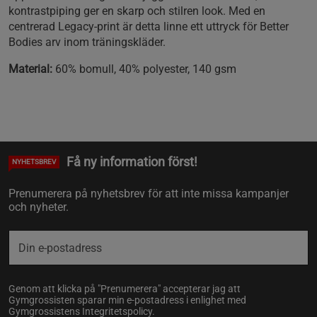
kontrastpiping ger en skarp och stilren look. Med en
centrerad Legacy-print är detta linne ett uttryck för Better
Bodies arv inom träningskläder.
Material:
60% bomull, 40% polyester, 140 gsm
Få ny information först!
NYHETSBREV
Prenumerera på nyhetsbrev för att inte missa kampanjer
och nyheter.
Genom att klicka på "Prenumerera" accepterar jag att
Gymgrossisten sparar min e-postadress i enlighet med
Gymgrossistens
Integritetspolicy
.