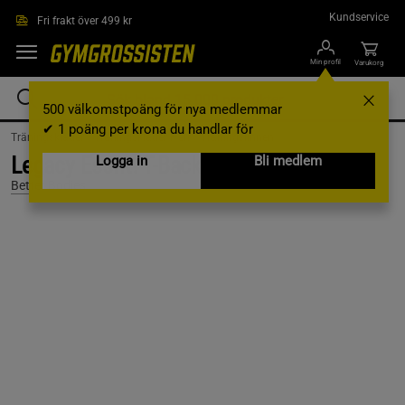
Hoppa till innehållet
Kundservice
Fri frakt över 499 kr
Min profil
Varukorg
500 välkomstpoäng för nya medlemmar
✔ 1 poäng per krona du handlar för
Träningskläder /
Träningskläder Herr /
Träningslinnen
Legacy Essnt. T-Back, Black/Desert, S
Logga in
Bli medlem
Better Bodies