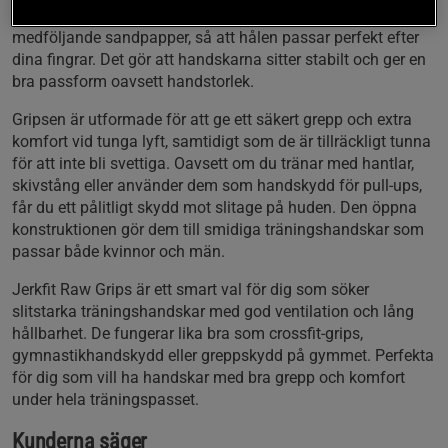
risken för skav och blåsor. De är lätta att anpassa tack vare
medföljande sandpapper, så att hålen passar perfekt efter
dina fingrar. Det gör att handskarna sitter stabilt och ger en
bra passform oavsett handstorlek.
Gripsen är utformade för att ge ett säkert grepp och extra
komfort vid tunga lyft, samtidigt som de är tillräckligt tunna
för att inte bli svettiga. Oavsett om du tränar med hantlar,
skivstång eller använder dem som handskydd för pull-ups,
får du ett pålitligt skydd mot slitage på huden. Den öppna
konstruktionen gör dem till smidiga träningshandskar som
passar både kvinnor och män.
Jerkfit Raw Grips är ett smart val för dig som söker
slitstarka träningshandskar med god ventilation och lång
hållbarhet. De fungerar lika bra som crossfit-grips,
gymnastikhandskydd eller greppskydd på gymmet. Perfekta
för dig som vill ha handskar med bra grepp och komfort
under hela träningspasset.
Kunderna säger