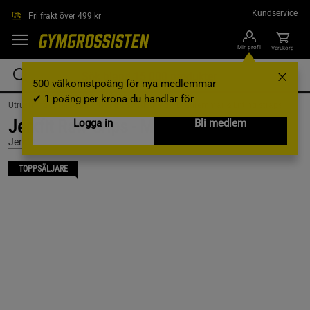
Hoppa till innehållet
Kundservice
Fri frakt över 499 kr
Min profil
Varukorg
500 välkomstpoäng för nya medlemmar
✔ 1 poäng per krona du handlar för
Utrustning & Tillbehör /
Träningsutrustning /
Dragremmar & Lifting straps
Jerkfit Raw Grips - MEDIUM
Logga in
Bli medlem
Jerkfit
TOPPSÄLJARE