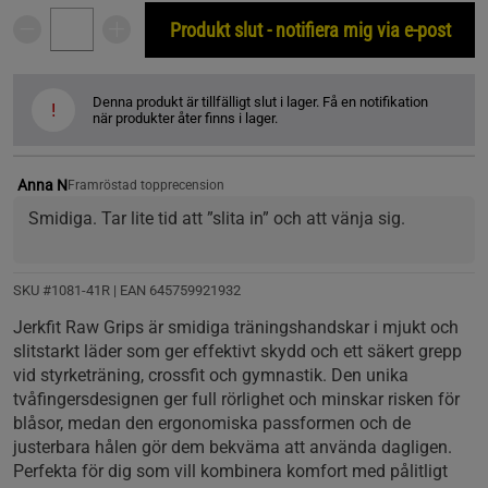
Produkt slut - notifiera mig via e-post
Denna produkt är tillfälligt slut i lager. Få en notifikation
!
när produkter åter finns i lager.
Anna N
Framröstad topprecension
Smidiga. Tar lite tid att ”slita in” och att vänja sig.
SKU #1081-41R | EAN
645759921932
Jerkfit Raw Grips är smidiga träningshandskar i mjukt och
slitstarkt läder som ger effektivt skydd och ett säkert grepp
vid styrketräning, crossfit och gymnastik. Den unika
tvåfingersdesignen ger full rörlighet och minskar risken för
blåsor, medan den ergonomiska passformen och de
justerbara hålen gör dem bekväma att använda dagligen.
Perfekta för dig som vill kombinera komfort med pålitligt