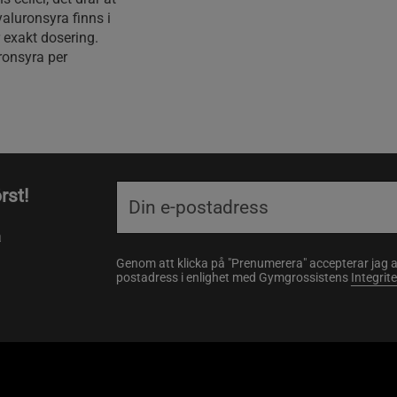
yaluronsyra finns i
r exakt dosering.
ronsyra per
rst!
a
Genom att klicka på "Prenumerera" accepterar jag 
postadress i enlighet med Gymgrossistens
Integrit