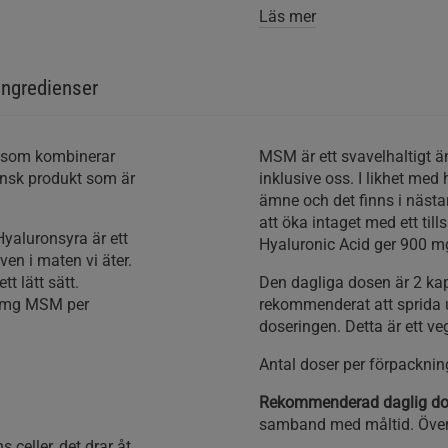
Läs mer
Ingredienser
ds som kombinerar
MSM är ett svavelhaltigt ä
nsk produkt som är
inklusive oss. I likhet med
ämne och det finns i nästa
att öka intaget med ett til
yaluronsyra är ett
Hyaluronic Acid ger 900 
en i maten vi äter.
t lätt sätt.
Den dagliga dosen är 2 kaps
0 mg MSM per
rekommenderat att sprida u
doseringen. Detta är ett ve
Antal doser per förpackning
Rekommenderad daglig d
samband med måltid. Över
 celler, det drar åt