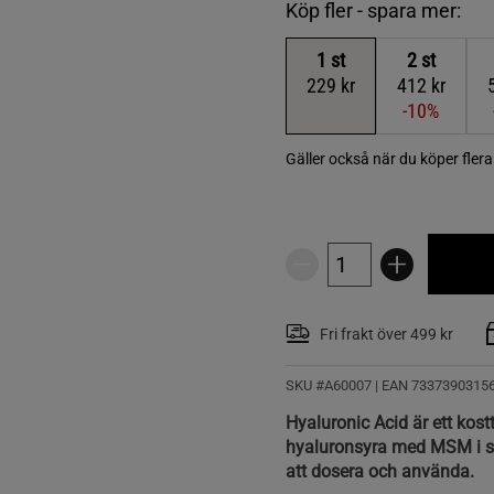
Köp fler - spara mer:
1
st
2
st
229 kr
412 kr
-10%
Gäller också när du köper fler
Fri frakt över 499 kr
SKU #A60007
| EAN
7337390315
Hyaluronic Acid är ett kos
hyaluronsyra med MSM i sm
att dosera och använda.