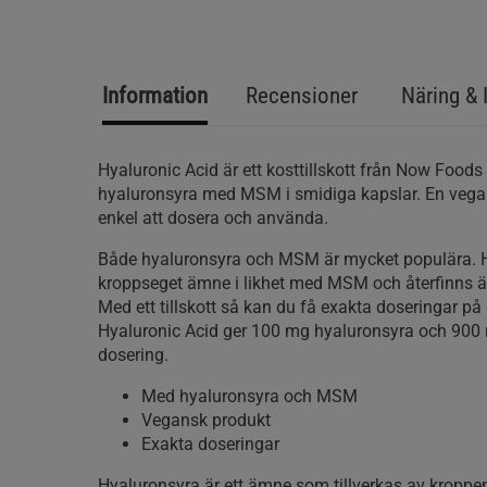
Information
Recensioner
Näring & 
Hyaluronic Acid är ett kosttillskott från Now Foo
hyaluronsyra med MSM i smidiga kapslar. En vega
enkel att dosera och använda.
Både hyaluronsyra och MSM är mycket populära. H
kroppseget ämne i likhet med MSM och återfinns äv
Med ett tillskott så kan du få exakta doseringar på et
Hyaluronic Acid ger 100 mg hyaluronsyra och 90
dosering.
Med hyaluronsyra och MSM
Vegansk produkt
Exakta doseringar
Hyaluronsyra är ett ämne som tillverkas av kroppens