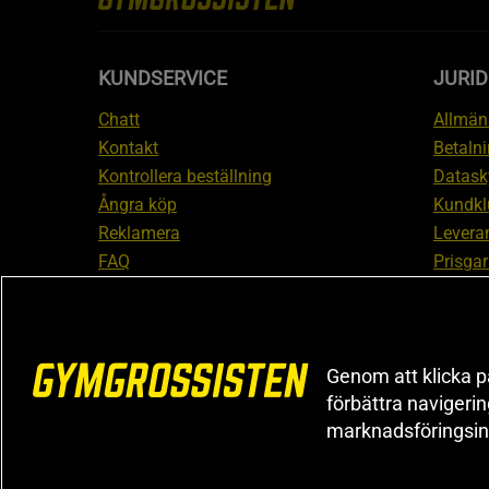
KUNDSERVICE
JURID
Chatt
Allmänn
Kontakt
Betalni
Kontrollera beställning
Datask
Ångra köp
Kundkl
Reklamera
Leveran
FAQ
Prisgar
Inform
reklam
Cookiei
Genom att klicka på
förbättra navigeri
marknadsföringsin