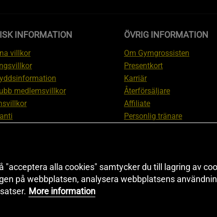
ISK INFORMATION
ÖVRIG INFORMATION
a villkor
Om Gymgrossisten
ngsvillkor
Presentkort
yddsinformation
Karriär
ubb medlemsvillkor
Återförsäljare
svillkor
Affiliate
anti
Personlig tränare
ation om ångerrätt och
Rabattkod
ation
Redaktionell policy
nställningar
Sitemap
 "acceptera alla cookies" samtycker du till lagring av coo
Black Friday
ngen på webbplatsen, analysera webbplatsens användning
Artiklar & Övningar
satser.
More information
Proteinkalkylator