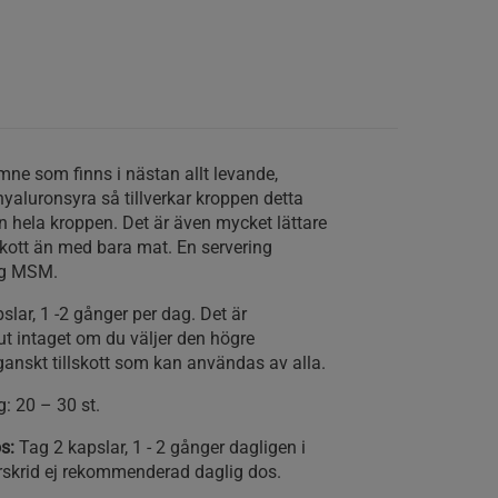
mne som finns i nästan allt levande,
 hyaluronsyra så tillverkar kroppen detta
n hela kroppen. Det är även mycket lättare
lskott än med bara mat. En servering
mg MSM.
lar, 1 -2 gånger per dag. Det är
t intaget om du väljer den högre
ganskt tillskott som kan användas av alla.
: 20 – 30 st.
os:
Tag 2 kapslar, 1 - 2 gånger dagligen i
skrid ej rekommenderad daglig dos.