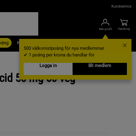
Kundservice
Varukorg
Min profil
oäng
Kampanjer
Outlet
Nyheter
Varumärken
500 välkomstpoäng för nya medlemmar
✔ 1 poäng per krona du handlar för
Logga in
Bli medlem
cid 50 mg 60 veg