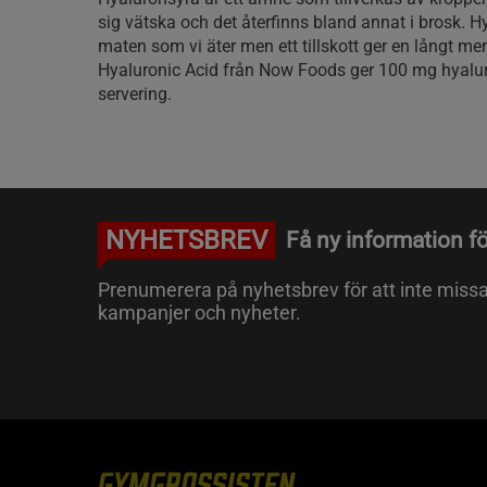
sig vätska och det återfinns bland annat i brosk. H
maten som vi äter men ett tillskott ger en långt me
Hyaluronic Acid från Now Foods ger 100 mg hyalu
servering.
NYHETSBREV
Få ny information fö
Prenumerera på nyhetsbrev för att inte miss
kampanjer och nyheter.