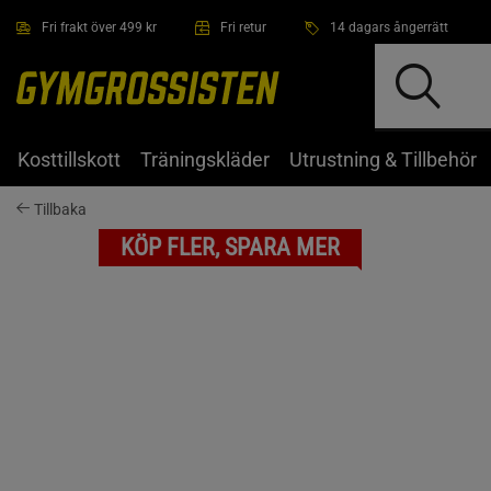
Hoppa till innehållet
Fri frakt över 499 kr
Fri retur
14 dagars ångerrätt
Kosttillskott
Träningskläder
Utrustning & Tillbehör
Tillbaka
KÖP FLER, SPARA MER