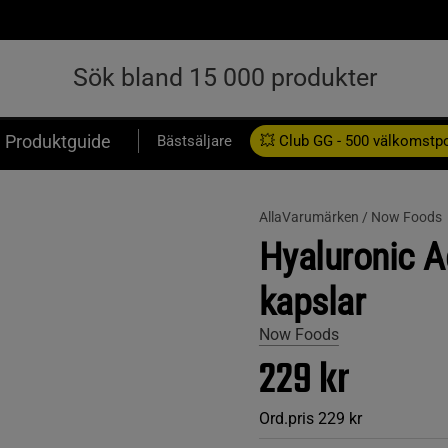
Produktguide
Bästsäljare
💥 Club GG - 500 välkomstp
Presentkort
AllaVarumärken /
Now Foods
Hyaluronic A
kapslar
Now Foods
229 kr
Ord.pris
229 kr