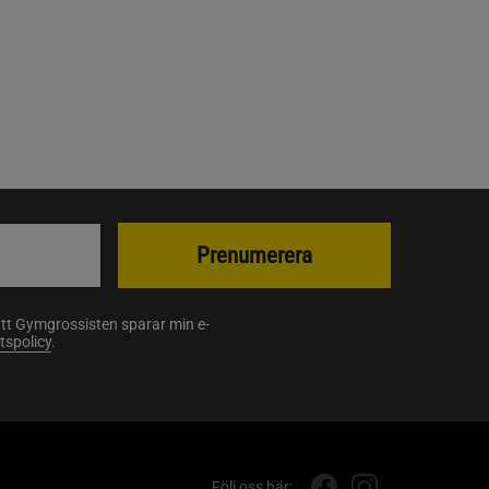
Prenumerera
att Gymgrossisten sparar min e-
etspolicy
.
Följ oss här: