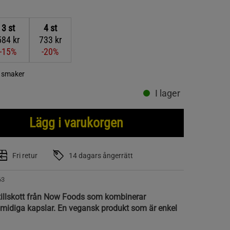
3
st
4
st
584 kr
733 kr
-15%
-20%
a smaker
I lager
Lägg i varukorgen
Fri retur
14 dagars ångerrätt
63
ttillskott från Now Foods som kombinerar
idiga kapslar. En vegansk produkt som är enkel