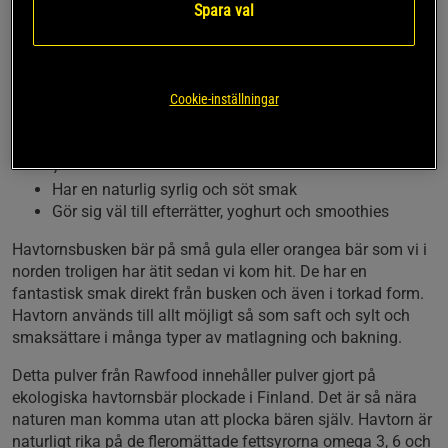
Spara val
Finland. Detta goda pulver passar i allehanda matlagning
men används med fördel till sötare saker som smoothies
eller efterrätter. Havtorn innehåller naturligt omega 3, 6, och
7 samt vitamin C.
Cookie-inställningar
Ekologiskt havtornspulver
Innehåller de fleromättade fettsyrorna omega 3, 6 och
7
Har en naturlig syrlig och söt smak
Gör sig väl till efterrätter, yoghurt och smoothies
Havtornsbusken bär på små gula eller orangea bär som vi i
norden troligen har ätit sedan vi kom hit. De har en
fantastisk smak direkt från busken och även i torkad form.
Havtorn används till allt möjligt så som saft och sylt och
smaksättare i många typer av matlagning och bakning.
Detta pulver från Rawfood innehåller pulver gjort på
ekologiska havtornsbär plockade i Finland. Det är så nära
naturen man komma utan att plocka bären själv. Havtorn är
naturligt rika på de fleromättade fettsyrorna omega 3, 6 och