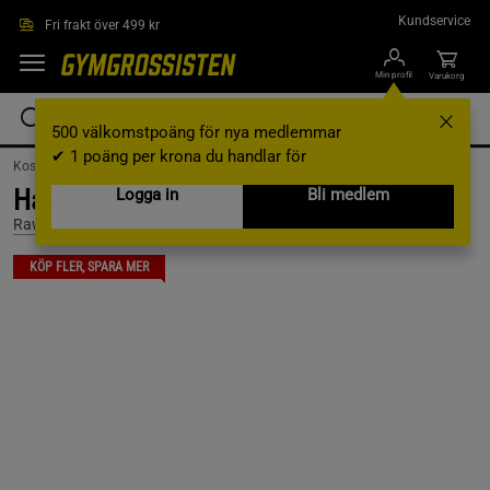
Hoppa till innehållet
Kundservice
Fri frakt över 499 kr
Min profil
Varukorg
500 välkomstpoäng för nya medlemmar
✔ 1 poäng per krona du handlar för
Kosttillskott /
Livsmedel /
Superfood
Havtornspulver EKO 125 g
Logga in
Bli medlem
Rawpowder
KÖP FLER, SPARA MER