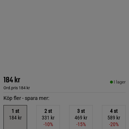
184 kr
I lager
Ord.pris
184 kr
Köp fler - spara mer:
1
st
2
st
3
st
4
st
184 kr
331 kr
469 kr
589 kr
-10%
-15%
-20%