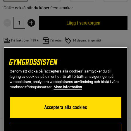
Gäller också när du köper flera smaker
Lägg i varukorgen
Fri frakt över 499 kr
Fri retur
14 dagars ångerrätt
SKU #A90001-56
| EAN
7340135200818
Havtornspulver EKO från Rawpowder innehåller enbart 100
Genom att klicka på "acceptera alla cookies" samtycker du till
% ekologiska havtornsbär i pulverform. Underbart gott i
lagring av cookies på din enhet för att förbättra navigeringen på
smoothies, till efterrätter, yoghurt eller bara som det är.
webbplatsen, analysera webbplatsens användning och bistå i våra
marknadsföringsinsatser.
More information
Läs mer
Acceptera alla cookies
Information
Recensioner
Näring & Ingredienser
Ekologiskt Havtorn pulver från vildväxande havtornsbuskar i