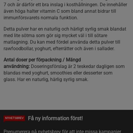
7 och är därför ett bra inslag i kosthållningen. De innehåller
även höga halter vitamin C som bland annat bidrar till
immunförsvarets normala funktion.
Detta pulver har en naturlig och härligt syrlig smak blandat
med lite sötma som gör sig mycket väl i till sötare
matlagning. Du kan med fördel använda detta pulver till
rawfoodbollar, yoghurt, efterrätter och även i sallader.
Antal doser per förpackning / Mängd
användning:
Doseringsförslag är 2 teskedar dagligen som
blandas med yoghurt, smoothies eller desserter som
glass. Har en naturlig, härlig syrlig smak.
Få ny information först!
NYHETSBREV
Prenumerera på nyhetsbrev för att inte missa kampanjer