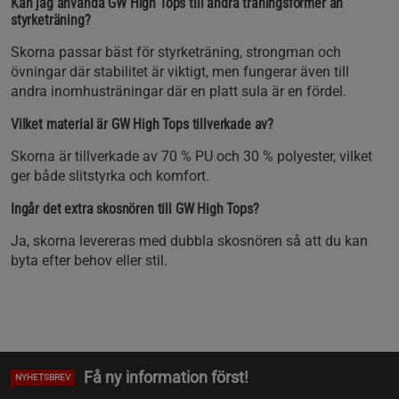
Kan jag använda GW High Tops till andra träningsformer än
styrketräning?
Skorna passar bäst för styrketräning, strongman och
övningar där stabilitet är viktigt, men fungerar även till
andra inomhusträningar där en platt sula är en fördel.
Vilket material är GW High Tops tillverkade av?
Skorna är tillverkade av 70 % PU och 30 % polyester, vilket
ger både slitstyrka och komfort.
Ingår det extra skosnören till GW High Tops?
Ja, skorna levereras med dubbla skosnören så att du kan
byta efter behov eller stil.
Få ny information först!
NYHETSBREV