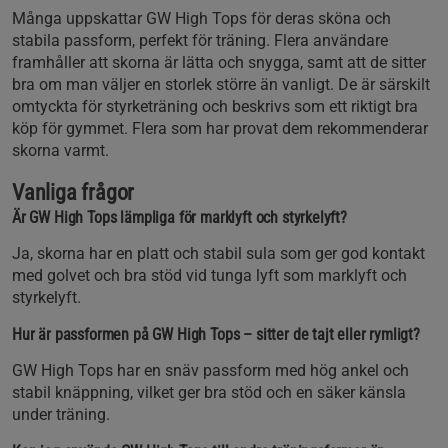
Många uppskattar GW High Tops för deras sköna och
stabila passform, perfekt för träning. Flera användare
framhåller att skorna är lätta och snygga, samt att de sitter
bra om man väljer en storlek större än vanligt. De är särskilt
omtyckta för styrketräning och beskrivs som ett riktigt bra
köp för gymmet. Flera som har provat dem rekommenderar
skorna varmt.
Vanliga frågor
Är GW High Tops lämpliga för marklyft och styrkelyft?
Ja, skorna har en platt och stabil sula som ger god kontakt
med golvet och bra stöd vid tunga lyft som marklyft och
styrkelyft.
Hur är passformen på GW High Tops – sitter de tajt eller rymligt?
GW High Tops har en snäv passform med hög ankel och
stabil knäppning, vilket ger bra stöd och en säker känsla
under träning.