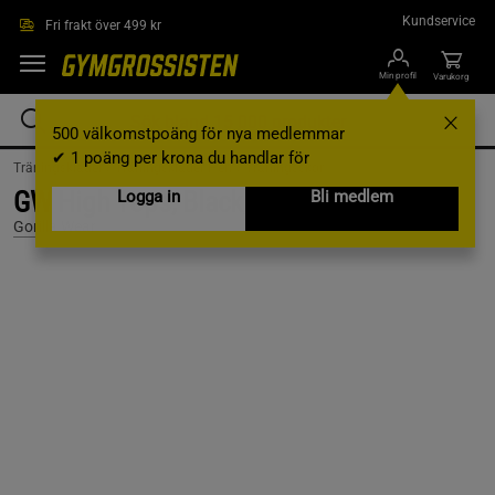
Hoppa till innehållet
Kundservice
Fri frakt över 499 kr
Min profil
Varukorg
500 välkomstpoäng för nya medlemmar
✔ 1 poäng per krona du handlar för
Träningskläder /
Träningskläder Herr /
Träningsskor
GW High Tops, Black, 39
Logga in
Bli medlem
Gorilla Wear