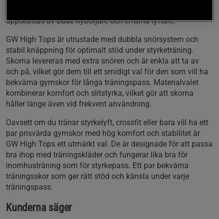
sitter tight utan att kännas obekväm – något som
uppskattas av både nybörjare och erfarna lyftare.
GW High Tops är utrustade med dubbla snörsystem och
stabil knäppning för optimalt stöd under styrketräning.
Skorna levereras med extra snören och är enkla att ta av
och på, vilket gör dem till ett smidigt val för den som vill ha
bekväma gymskor för långa träningspass. Materialvalet
kombinerar komfort och slitstyrka, vilket gör att skorna
håller länge även vid frekvent användning.
Oavsett om du tränar styrkelyft, crossfit eller bara vill ha ett
par prisvärda gymskor med hög komfort och stabilitet är
GW High Tops ett utmärkt val. De är designade för att passa
bra ihop med träningskläder och fungerar lika bra för
inomhusträning som för styrkepass. Ett par bekväma
träningsskor som ger rätt stöd och känsla under varje
träningspass.
Kunderna säger