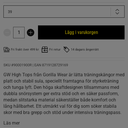
39
Lägg i varukorgen
Fri frakt över 499 kr
Fri retur
14 dagars ångerrätt
SKU #90001900R | EAN
8719128729169
GW High Tops från Gorilla Wear är lätta träningskängor med
platt och stabil sula, speciellt framtagna för styrketräning
och tunga lyft. Den höga skaftdesignen tillsammans med
dubbla snörsystem ger extra stöd och en säker passform,
medan slitstarka material säkerställer både komfort och
lång hållbarhet. Ett utmärkt val för dig som söker stabila
skor med bra grepp och stöd under intensiva träningspass.
Läs mer