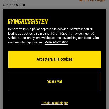
Få kvar i lager!
Ord.pris
599 kr
XS
Genom att klicka på "acceptera alla cookies" samtycker du till
lagring av cookies på din enhet för att förbättra navigeringen på
Lägg i varukorgen
webbplatsen, analysera webbplatsens användning och bistå i våra
marknadsföringsinsatser.
More information
Fri frakt över 499 kr
Fri retur
14 dagars ångerrätt
Acceptera alla cookies
SKU #13687-280R | EAN
7340145520074
Förbättra din träningsupplevelse med Everyday Long Sleeve
Stripe Zip från ICANIWILL.
Spara val
Läs mer
Information
Recensioner
Cookie-inställningar