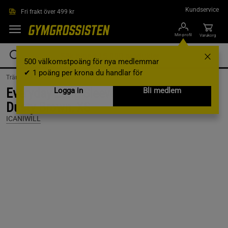
Hoppa till innehållet
Kundservice
Fri frakt över 499 kr
Min profil
Varukorg
500 välkomstpoäng för nya medlemmar
✔ 1 poäng per krona du handlar för
Träningskläder /
Träningskläder Dam /
Träningströjor
Everyday Long Sleeve Stripe 1/4 Zip,
Logga in
Bli medlem
Dusty Brown, XS
ICANIWILL