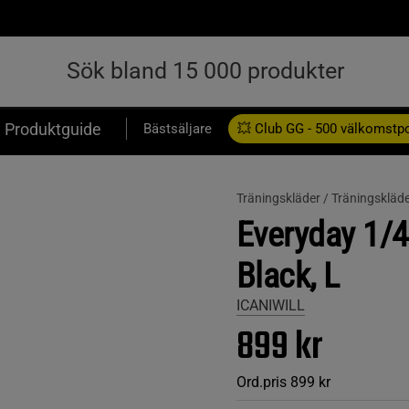
Produktguide
Bästsäljare
💥 Club GG - 500 välkomstp
Presentkort
Träningskläder /
Träningskläde
Everyday 1/4 
Black, L
ICANIWILL
899 kr
Ord.pris
899 kr