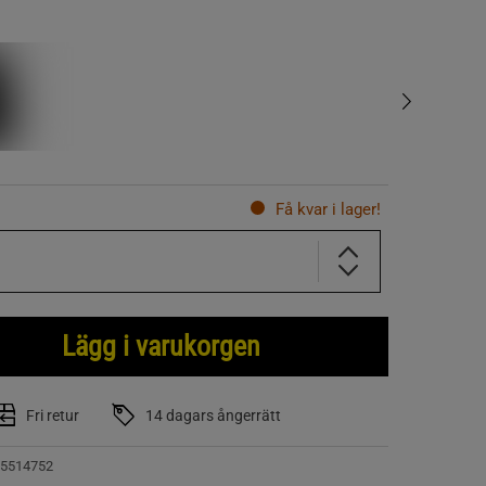
Få kvar i lager!
Lägg i varukorgen
Fri retur
14 dagars ångerrätt
5514752