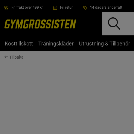
Hoppa till innehållet
Fri frakt över 499 kr
Fri retur
14 dagars ångerrätt
Kosttillskott
Träningskläder
Utrustning & Tillbehör
Tillbaka