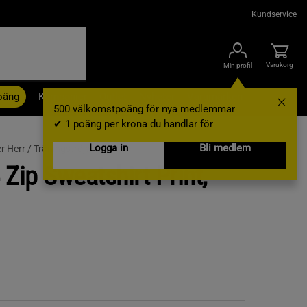
Kundservice
Varukorg
Min profil
oäng
Kampanjer
Outlet
Nyheter
Varumärken
500 välkomstpoäng för nya medlemmar
✔ 1 poäng per krona du handlar för
Logga in
Bli medlem
r Herr /
Träningströjor
Zip Sweatshirt Print,