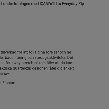
bel under träningen med ICANIWILL:s Everyday Zip
illverkad för att följa dina rörelser och ge
r både träning och vardagsaktiviteter. Det
d four-way stretch säkerställer att du kan
aktiska quarter-zip designen låter dig enkelt
behov.
 Elastan