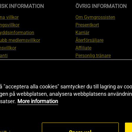
ISK INFORMATION
ÖVRIG INFORMATION
a villkor
Om Gymgrossisten
ngsvillkor
Presentkort
yddsinformation
Karriär
ubb medlemsvillkor
Återförsäljare
svillkor
Affiliate
anti
Personlig tränare
ation om ångerrätt och
Rabattkod
ation
Redaktionell policy
nställningar
Sitemap
Black Friday
 "acceptera alla cookies" samtycker du till lagring av coo
ngen på webbplatsen, analysera webbplatsens användning
Artiklar & Övningar
satser.
More information
Proteinkalkylator