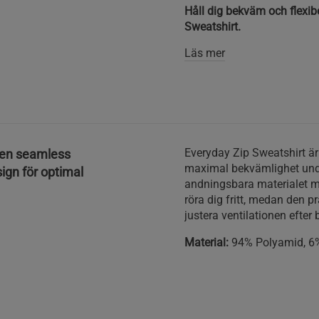
Håll dig bekväm och flexi
Sweatshirt.
Läs mer
Everyday Zip Sweatshirt är t
 en seamless
maximal bekvämlighet unde
ign för optimal
andningsbara materialet me
röra dig fritt, medan den pr
justera ventilationen efter 
Material:
94% Polyamid, 6%