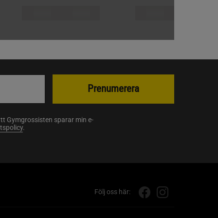
Prenumerera
att Gymgrossisten sparar min e-
etspolicy
.
Följ oss här: