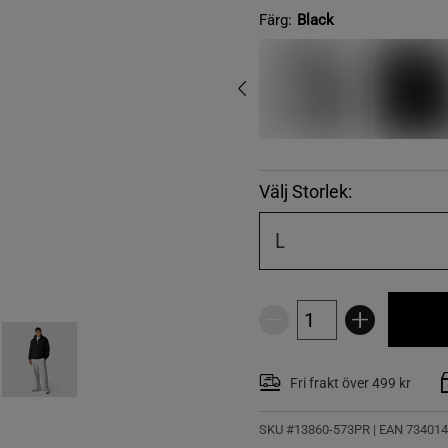
Färg:
Black
Välj Storlek:
L
Fri frakt över 499 kr
SKU #13860-573PR | EAN
734014