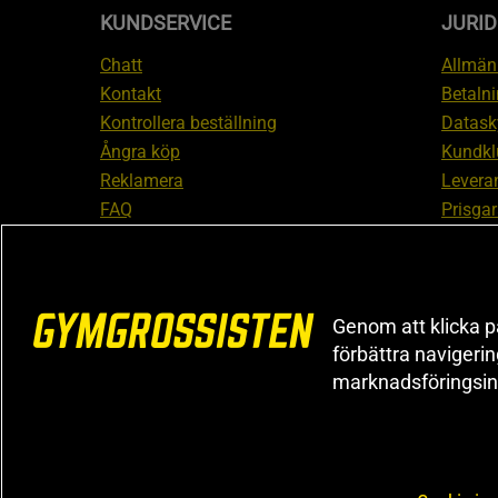
KUNDSERVICE
JURID
Chatt
Allmänn
Kontakt
Betalni
Kontrollera beställning
Datask
Ångra köp
Kundkl
Reklamera
Leveran
FAQ
Prisgar
Inform
reklam
Cookiei
Genom att klicka på
förbättra navigeri
marknadsföringsin