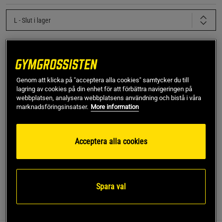
L
- Slut i lager
Produkt slut - notifiera mig via e-post
Genom att klicka på "acceptera alla cookies" samtycker du till
lagring av cookies på din enhet för att förbättra navigeringen på
Denna produkt är tillfälligt slut i lager. Få en notifikation
!
när produkter åter finns i lager.
webbplatsen, analysera webbplatsens användning och bistå i våra
marknadsföringsinsatser.
More information
SKU #10005453_GY024R | EAN
7321465867360
Acceptera alla cookies
Förbättra din vardagsstil med den mångsidiga Borg
Essential Hoodie från Björn Borg.
Läs mer
Spara val
Information
Recensioner