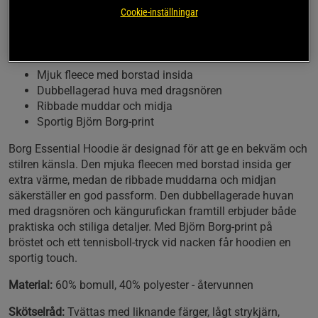
Cookie-inställningar
Denna hoodie kombinerar funktionalitet och stil med
sin mjuka fleece och praktiska detaljer.
Mjuk fleece med borstad insida
Dubbellagerad huva med dragsnören
Ribbade muddar och midja
Sportig Björn Borg-print
Borg Essential Hoodie är designad för att ge en bekväm och
stilren känsla. Den mjuka fleecen med borstad insida ger
extra värme, medan de ribbade muddarna och midjan
säkerställer en god passform. Den dubbellagerade huvan
med dragsnören och kängurufickan framtill erbjuder både
praktiska och stiliga detaljer. Med Björn Borg-print på
bröstet och ett tennisboll-tryck vid nacken får hoodien en
sportig touch.
Material:
60% bomull, 40% polyester - återvunnen
Skötselråd:
Tvättas med liknande färger, lågt strykjärn,