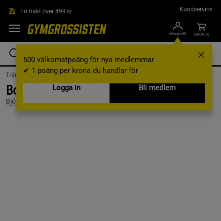
Hoppa till innehållet
Kundservice
Fri frakt över 499 kr
Min profil
Varukorg
500 välkomstpoäng för nya medlemmar
✔ 1 poäng per krona du handlar för
Träningskläder /
Träningskläder Herr /
Hoodies
Borg Essential 3 Hoodie, Slate Gray, L
Logga in
Bli medlem
Björn Borg