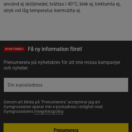
använd ej sköljmedel, tvättas i 40°C, blek ej, torktumla ej,
stryk vid låg temperatur, kemtvätta ej.
Få ny information först!
NYHETSBREV
Prenumerera på nyhetsbrev för att inte missa kampanjer
och nyheter.
Genom att klicka på "Prenumerera" accepterar jag att
Gymgrossisten sparar min e-postadress i enlighet med
Gymgrossistens
Integritetspolicy
.
Prenumerera