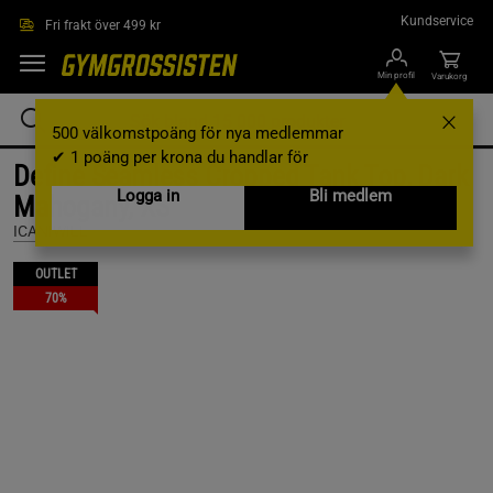
Hoppa till innehållet
Kundservice
Fri frakt över 499 kr
Min profil
Varukorg
500 välkomstpoäng för nya medlemmar
✔ 1 poäng per krona du handlar för
Define Seamless Cropped Tank Top, Dark
Logga in
Bli medlem
Mahogany, XS
ICANIWILL
OUTLET
70%