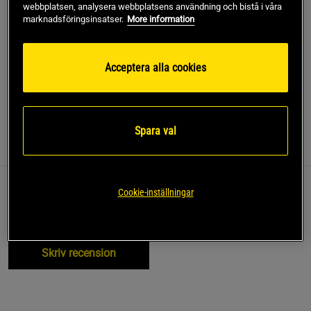
webbplatsen, analysera webbplatsens användning och bistå i våra
marknadsföringsinsatser.
More information
Denna produkt är tillfälligt slut i lager. Få en notifikation
!
när produkter åter finns i lager.
Acceptera alla cookies
SKU #13459-440R | EAN
7340145493569
Spara val
Recensioner
Cookie-inställningar
Recensioner (0)
Frågor och svar (0)
Skriv recension