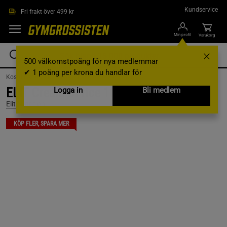
Hoppa till innehållet
Kundservice
Fri frakt över 499 kr
Min profil
Varukorg
500 välkomstpoäng för nya medlemmar
✔ 1 poäng per krona du handlar för
Kosttillskott /
Livsmedel /
Bakning & Matlagning
ELIT Cream of rice 1000 g Chocolate
Logga in
Bli medlem
Elit Nutrition
KÖP FLER, SPARA MER