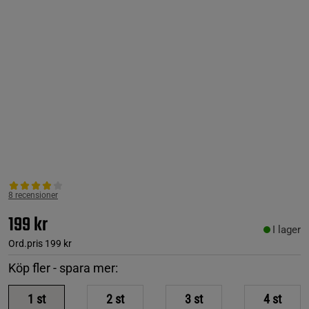
8 recensioner
199 kr
I lager
Ord.pris
199 kr
Köp fler - spara mer:
1
st
2
st
3
st
4
st