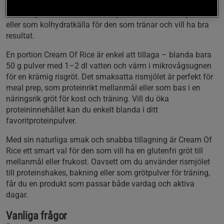
tillsatser, vilket gör den till ett hälsosamt val för matlagning.
Den fungerar utmärkt som rismjöl till frukost för veganer
eller som kolhydratkälla för den som tränar och vill ha bra
resultat.
En portion Cream Of Rice är enkel att tillaga – blanda bara
50 g pulver med 1–2 dl vatten och värm i mikrovågsugnen
för en krämig risgröt. Det smaksatta rismjölet är perfekt för
meal prep, som proteinrikt mellanmål eller som bas i en
näringsrik gröt för kost och träning. Vill du öka
proteininnehållet kan du enkelt blanda i ditt
favoritproteinpulver.
Med sin naturliga smak och snabba tillagning är Cream Of
Rice ett smart val för den som vill ha en glutenfri gröt till
mellanmål eller frukost. Oavsett om du använder rismjölet
till proteinshakes, bakning eller som grötpulver för träning,
får du en produkt som passar både vardag och aktiva
dagar.
Vanliga frågor