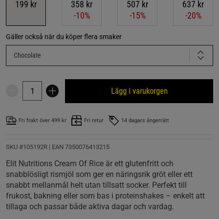
199 kr
358 kr
507 kr
637 kr
-10%
-15%
-20%
Gäller också när du köper flera smaker
Chocolate
Lägg i varukorgen
Fri frakt över 499 kr
Fri retur
14 dagars ångerrätt
SKU #105192R | EAN
7350076413215
Elit Nutritions Cream Of Rice är ett glutenfritt och
snabblösligt rismjöl som ger en näringsrik gröt eller ett
snabbt mellanmål helt utan tillsatt socker. Perfekt till
frukost, bakning eller som bas i proteinshakes – enkelt att
tillaga och passar både aktiva dagar och vardag.