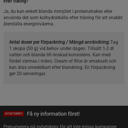
efter träning?
Ja, du kan enkelt blanda rismjölet i proteinshakes eller
använda det som kolhydratkälla efter träning för att snabbt
återställa energinivåerna.
Antal doser per förpackning / Mängd användning:
Tag
1 skopa (50 g) vid behov under dagen. Tillsätt 1-2 dl
vatten och blanda till önskad konsistens. Kan med
fördel värmas i mikro. Cream of Rice är smaksatt och
kan ätas omedelbart efter blandning. En förpackning
ger 20 serveringar.
Få ny information först!
NYHETSBREV
Prenumerera på nyhetsbrev för att inte missa kampanjer