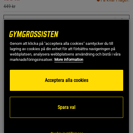
Få kvar i lager!
449 kr
XS
Lägg i varukorgen
Genom att klicka på "acceptera alla cookies" samtycker du till
lagring av cookies på din enhet för att förbättra navigeringen på
webbplatsen, analysera webbplatsens användning och bistå i våra
marknadsföringsinsatser.
More information
Fri frakt över 499 kr
Fri retur
14 dagars ångerrätt
SKU #13535-356R | EAN
7340145402363
Acceptera alla cookies
Contrast Cropped Tank Top från ICANIWILL kombinerar
funktionalitet med en modern design för alla träningspass.
Läs mer
Spara val
Information
Recensioner