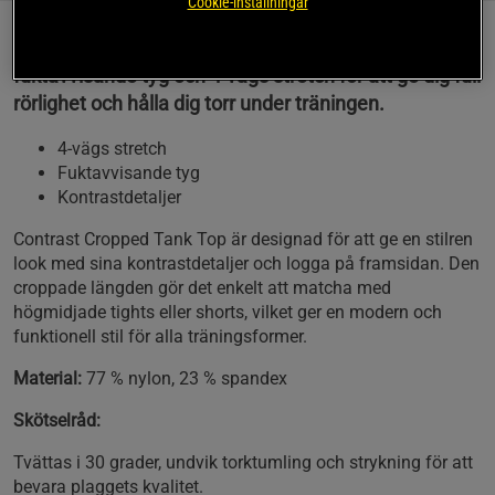
Cookie-inställningar
Detta kroppsnära linne är tillverkat med
fuktavvisande tyg och 4-vägs stretch för att ge dig full
rörlighet och hålla dig torr under träningen.
4-vägs stretch
Fuktavvisande tyg
Kontrastdetaljer
Contrast Cropped Tank Top är designad för att ge en stilren
look med sina kontrastdetaljer och logga på framsidan. Den
croppade längden gör det enkelt att matcha med
högmidjade tights eller shorts, vilket ger en modern och
funktionell stil för alla träningsformer.
Material:
77 % nylon, 23 % spandex
Skötselråd:
Tvättas i 30 grader, undvik torktumling och strykning för att
bevara plaggets kvalitet.