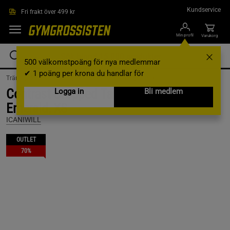
Hoppa till innehållet
Kundservice
Fri frakt över 499 kr
Min profil
Varukorg
500 välkomstpoäng för nya medlemmar
✔ 1 poäng per krona du handlar för
Träningskläder /
Träningskläder Dam /
Träningslinnen
Contrast Cropped Tank Top, Deep
Logga in
Bli medlem
Emerald, XS
ICANIWILL
OUTLET
70%