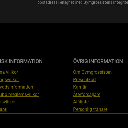
postadress i enlighet med Gymgrossistens
Integrit
ISK INFORMATION
ÖVRIG INFORMATION
a villkor
Om Gymgrossisten
ngsvillkor
Presentkort
yddsinformation
Karriär
ubb medlemsvillkor
Återförsäljare
svillkor
Affiliate
anti
Personlig tränare
ation om ångerrätt och
Rabattkod
ation
Redaktionell policy