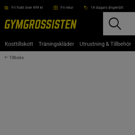
Hoppa till innehållet
Fri frakt över 499 kr
Fri retur
14 dagars ångerrätt
Kosttillskott
Träningskläder
Utrustning & Tillbehör
Tillbaka