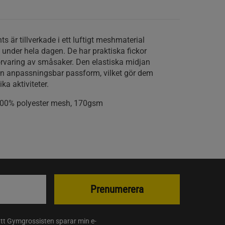
 är tillverkade i ett luftigt meshmaterial
under hela dagen. De har praktiska fickor
örvaring av småsaker. Den elastiska midjan
en anpassningsbar passform, vilket gör dem
ika aktiviteter.
100% polyester mesh, 170gsm
Prenumerera
att Gymgrossisten sparar min e-