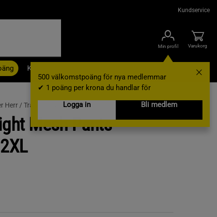
Kundservice
Varukorg
Min profil
oäng
Kampanjer
Outlet
Nyheter
Varumärken
500 välkomstpoäng för nya medlemmar
✔ 1 poäng per krona du handlar för
Logga in
Bli medlem
r Herr /
Träningsbyxor
ight Mesh Pants
 2XL