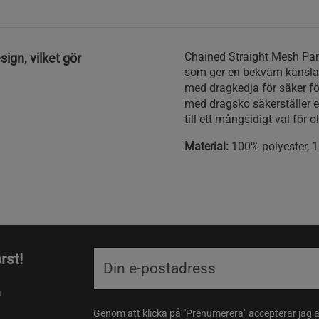
Chained Straight Mesh Pants
ign, vilket gör
som ger en bekväm känsla 
med dragkedja för säker f
med dragsko säkerställer 
till ett mångsidigt val för ol
Material:
100% polyester, 
rst!
a
Genom att klicka på "Prenumerera" accepterar jag 