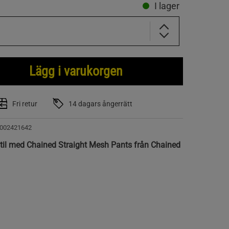
I lager
Lägg i varukorgen
Fri retur
14 dagars ångerrätt
002421642
til med Chained Straight Mesh Pants från Chained