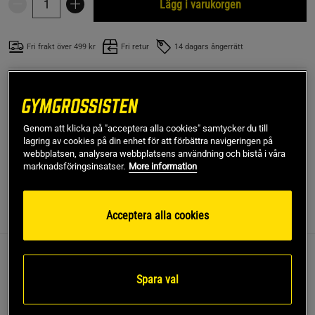
Lägg i varukorgen
Fri frakt över 499 kr
Fri retur
14 dagars ångerrätt
SKU #11281601R | EAN
7350057188866
Smartshake Bohtal Insulated Tumbler är en flaska med
dubbla väggar för att hålla din dryck kall i upp till 12
Genom att klicka på "acceptera alla cookies" samtycker du till
timmar.
lagring av cookies på din enhet för att förbättra navigeringen på
webbplatsen, analysera webbplatsens användning och bistå i våra
Läs mer
marknadsföringsinsatser.
More information
Acceptera alla cookies
Information
Recensioner
Håll dryckerna vid rätt temperatur, var du än är.
Spara val
Smart, spillfritt lock för enkel drickning utan krångel
HPremium material som är rostfritt och