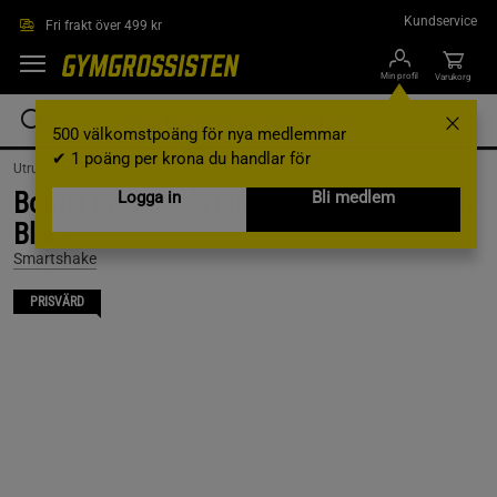
Hoppa till innehållet
Kundservice
Fri frakt över 499 kr
Min profil
Varukorg
500 välkomstpoäng för nya medlemmar
✔ 1 poäng per krona du handlar för
Utrustning & Tillbehör /
Shakers & Vattenflaskor /
Vattenflaskor
Bohtal Insulated Nomad Tumbler 900 ml,
Logga in
Bli medlem
Black
Smartshake
PRISVÄRD