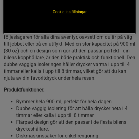
livsmedelssäkert för långvarig användning
Ergonomiskt grepp som gör den lätt att bära med sig
Cookie-inställningar
Fräsch hela dagen – även på språng
Bohtal Insulated Nomad Tumbler är den perfekta
följeslagaren för alla dina äventyr, oavsett om du är på väg
till jobbet eller på en utflykt. Med en stor kapacitet på 900 ml
(30 oz) och en design som gör att den passar perfekt i din
bilens kopphållare, är den både praktisk och funktionell. Den
dubbelväggiga isoleringen håller drycker varma i upp till 4
timmar eller kalla i upp till 8 timmar, vilket gör att du kan
njuta av din favoritdryck under hela resan.
Produktfunktioner:
Rymmer hela 900 ml, perfekt för hela dagen.
Dubbelväggig isolering för att hålla drycker heta i 4
timmar eller kalla i upp till 8 timmar.
Flärpad design gör att den passar i de flesta bilens
dryckeshållare.
Diskmaskinssäker för enkel rengöring.