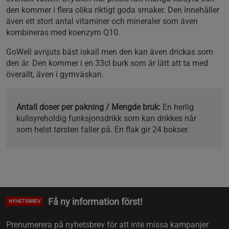
den kommer i flera olika riktigt goda smaker. Den innehåller
även ett stort antal vitaminer och mineraler som även
kombineras med koenzym Q10.
GoWell avnjuts bäst iskall men den kan även drickas som
den är. Den kommer i en 33cl burk som är lätt att ta med
överallt, även i gymväskan.
Antall doser per pakning / Mengde bruk:
En herlig
kullsyreholdig funksjonsdrikk som kan drikkes når
som helst tørsten faller på. En flak gir 24 bokser.
Få ny information först!
NYHETSBREV
Prenumerera på nyhetsbrev för att inte missa kampanjer