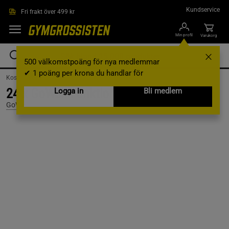
Hoppa till innehållet
Kundservice
Fri frakt över 499 kr
Min profil
Varukorg
500 välkomstpoäng för nya medlemmar
✔ 1 poäng per krona du handlar för
Kosttillskott /
Drycker /
Övrig Dryck
24 x GoWell Funktionsdryck 330 ml Cola
Logga in
Bli medlem
GoWell