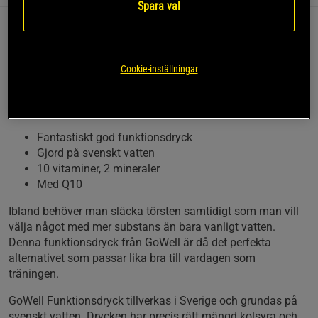
Spara val
Detta är en funktionsdryck som kommer i många
fantastiska smaker. Drycken tillverkas i Sverige och
Cookie-inställningar
av svenskt vatten. Den är härligt kolsyrad och
innehåller hela 10 vitaminer, 2 mineraler samt
koenzym Q10.
Fantastiskt god funktionsdryck
Gjord på svenskt vatten
10 vitaminer, 2 mineraler
Med Q10
Ibland behöver man släcka törsten samtidigt som man vill
välja något med mer substans än bara vanligt vatten.
Denna funktionsdryck från GoWell är då det perfekta
alternativet som passar lika bra till vardagen som
träningen.
GoWell Funktionsdryck tillverkas i Sverige och grundas på
svenskt vatten. Drycken har precis rätt mängd kolsyra och