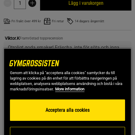
Lägg i varukorgen
Fri frakt över 499 kr
Fri retur
14 dagars ångerrätt
Viktor.K
Framröstad topprecension
Otroligt goda smaker! Fräscha, inte för söta och inga 
kemiska smaker!
Genom att klicka på "acceptera alla cookies" samtycker du till
SKU #FP51456-1R | EAN
17350139070000
lagring av cookies på din enhet för att förbättra navigeringen på
GoWell Funktionsdryck 33cl är en god, kolsyrad dryck
webbplatsen, analysera webbplatsens användning och bistå i våra
marknadsföringsinsatser.
More information
tillverkad av svenskt vatten. Med 10 vitaminer, 2 mineraler
och koenzym Q10. En god törstsläckare i flera olika smaker.
Läs mer
Acceptera alla cookies
Information
Recensioner
(20)
Näring & Ingredienser