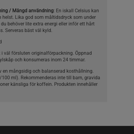
kning / Mängd användning
: En iskall Celsius kan
m helst. Lika god som måltidsdryck som under
u behöver lite extra energi eller inför ett hårt
s. Serveras bäst väl kyld.
d
rt i väl försluten originalförpackning. Öppnad
 kylskåp och konsumeras inom 24 timmar.
av en mångsidig och balanserad kosthållning.
/100 ml). Rekommenderas inte till barn, gravida
ner känsliga för koffein. Produkten innehåller