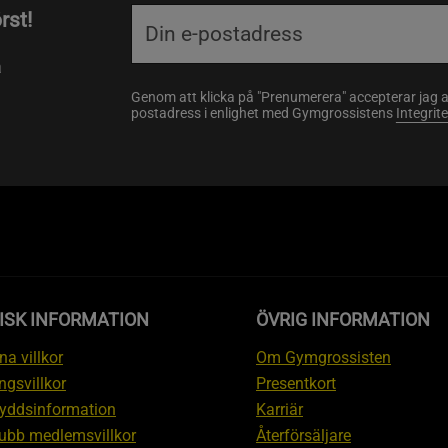
rst!
a
Genom att klicka på "Prenumerera" accepterar jag 
postadress i enlighet med Gymgrossistens
Integrit
ISK INFORMATION
ÖVRIG INFORMATION
a villkor
Om Gymgrossisten
ngsvillkor
Presentkort
yddsinformation
Karriär
ubb medlemsvillkor
Återförsäljare