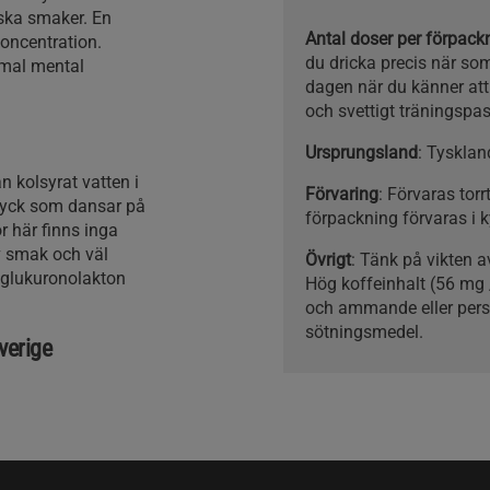
tiska smaker. En
Antal doser per förpac
koncentration.
du dricka precis när so
rmal mental
dagen när du känner att d
och svettigt träningspas
Ursprungsland
: Tysklan
n kolsyrat vatten i
Förvaring
: Förvaras tor
ryck som dansar på
förpackning förvaras i
r här finns inga
av smak och väl
Övrigt
: Tänk på vikten 
, glukuronolakton
Hög koffeinhalt (56 mg 
och ammande eller perso
sötningsmedel.
verige