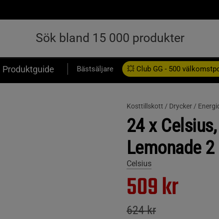
Produktguide
Bästsäljare
💥 Club GG - 500 välkomstp
Presentkort
Kosttillskott /
Drycker /
Energi
24 x Celsius
Lemonade 2 
Celsius
509 kr
624 kr