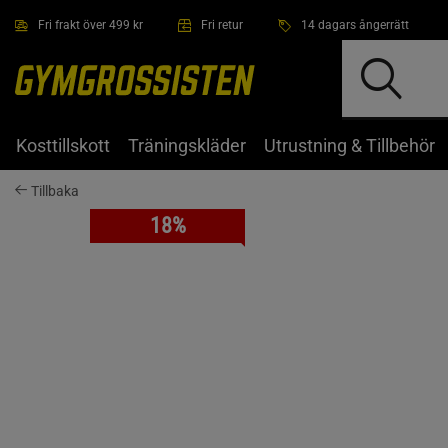
Hoppa till innehållet
Fri frakt över 499 kr
Fri retur
14 dagars ångerrätt
Kosttillskott
Träningskläder
Utrustning & Tillbehör
Tillbaka
18%