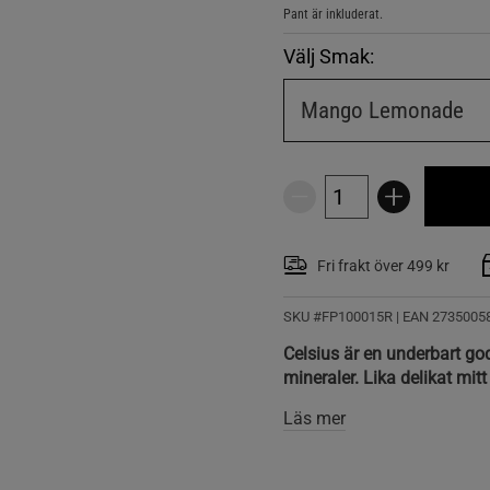
Pant är inkluderat.
Välj Smak:
Mango Lemonade
Fri frakt över 499 kr
SKU #FP100015R | EAN
2735005
Celsius är en underbart go
mineraler. Lika delikat mit
Läs mer