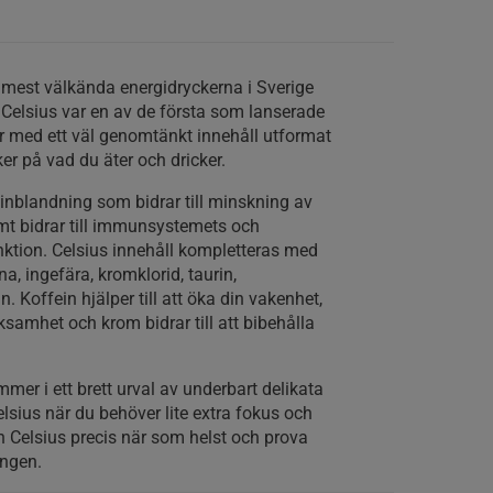
 mest välkända energidryckerna i Sverige
. Celsius var en av de första som lanserade
 med ett väl genomtänkt innehåll utformat
er på vad du äter och dricker.
minblandning som bidrar till minskning av
mt bidrar till immunsystemets och
ktion. Celsius innehåll kompletteras med
na, ingefära, kromklorid, taurin,
. Koffein hjälper till att öka din vakenhet,
amhet och krom bidrar till att bibehålla
mer i ett brett urval av underbart delikata
elsius när du behöver lite extra fokus och
n Celsius precis när som helst och prova
ingen.