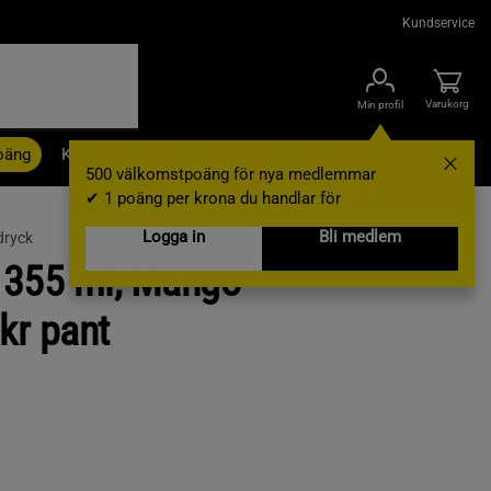
Kundservice
Varukorg
Min profil
oäng
Kampanjer
Outlet
Nyheter
Varumärken
500 välkomstpoäng för nya medlemmar
✔ 1 poäng per krona du handlar för
Logga in
Bli medlem
dryck
, 355 ml, Mango
kr pant