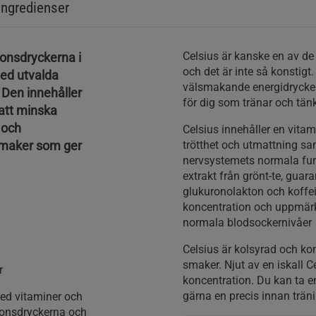
Ingredienser
Celsius är kanske en av de
ionsdryckerna i
och det är inte så konstigt
med utvalda
välsmakande energidrycker
 Den innehåller
för dig som tränar och tänk
 att minska
 och
Celsius innehåller en vita
smaker som ger
trötthet och utmattning sa
nervsystemets normala fun
extrakt från grönt-te, guara
glukuronolakton och koffein
koncentration och uppmärks
normala blodsockernivåer
Celsius är kolsyrad och kom
smaker. Njut av en iskall C
r
koncentration. Du kan ta e
gärna en precis innan trän
 med vitaminer och
tionsdryckerna och