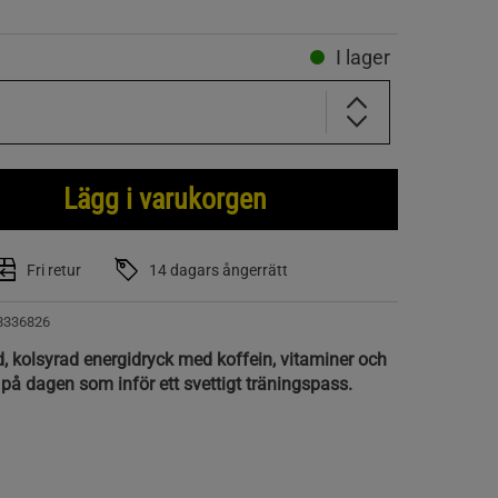
I lager
Lägg i varukorgen
Fri retur
14 dagars ångerrätt
8336826
d, kolsyrad energidryck med koffein, vitaminer och
t på dagen som inför ett svettigt träningspass.