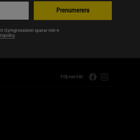
Prenumerera
att Gymgrossisten sparar min e-
etspolicy
.
Följ oss här: